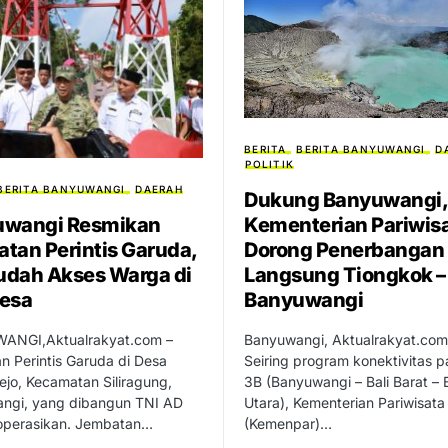
BERITA
BERITA BANYUWANGI
D
POLITIK
BERITA BANYUWANGI
DAERAH
Dukung Banyuwangi,
Kementerian Pariwis
uwangi Resmikan
Dorong Penerbangan
tan Perintis Garuda,
Langsung Tiongkok –
dah Akses Warga di
Banyuwangi
esa
Banyuwangi, Aktualrakyat.com
NGI,Aktualrakyat.com –
Seiring program konektivitas p
 Perintis Garuda di Desa
3B (Banyuwangi – Bali Barat – B
jo, Kecamatan Siliragung,
Utara), Kementerian Pariwisata
ngi, yang dibangun TNI AD
(Kemenpar)…
ioperasikan. Jembatan…