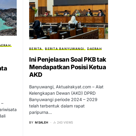
AERAH
BERITA
BERITA BANYUWANGI
DAERAH
Ini Penjelasan Soal PKB tak
Mendapatkan Posisi Ketua
ata
AKD
Banyuwangi, Aktualrakyat.com – Alat
Kelengkapan Dewan (AKD) DPRD
Banyuwangi periode 2024 – 2029
 –
telah terbentuk dalam rapat
ariwisata
paripurna…
ali
BY
M SALEH
243 VIEWS