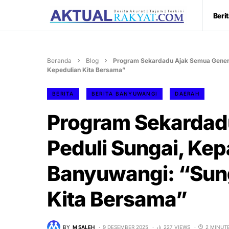
Beri
Beranda
Blog
Program Sekardadu Ajak Semua Genera
Kepedulian Kita Bersama”
BERITA
BERITA BANYUWANGI
DAERAH
Program Sekardad
Peduli Sungai, Kep
Banyuwangi: “Sung
Kita Bersama”
BY
M SALEH
9 DESEMBER 2025
227 VIEWS
2 MINUT