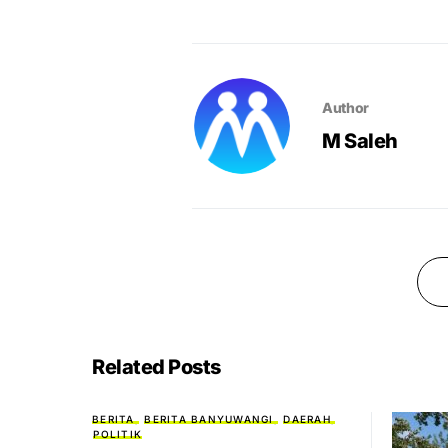
Author
M Saleh
Related Posts
BERITA
BERITA BANYUWANGI
DAERAH
POLITIK