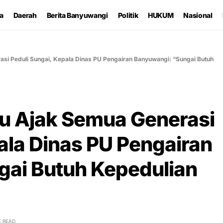
ta
Daerah
Berita Banyuwangi
Politik
HUKUM
Nasional
si Peduli Sungai, Kepala Dinas PU Pengairan Banyuwangi: “Sungai Butuh
u Ajak Semua Generasi
ala Dinas PU Pengairan
ai Butuh Kepedulian
E READ