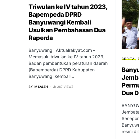
Triwulan ke IV tahun 2023,
Bapempeda DPRD
Banyuwangi Kembali
Usulkan Pembahasan Dua
Raperda
Banyuwangi, Aktualrakyat.com –
Memasuki triwulan ke IV tahun 2023,
BERITA
Badan pembentukan peraturan daerah
Bany
(Bapemperda) DPRD Kabupaten
Banyuwangi kembali…
Jemba
Permu
BY
M SALEH
267 VIEWS
Dua D
BANYUWA
Jembatan
Senepore
Banyuwa
resmi d