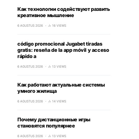
Как технологии содействуют развить
креативное мышление
6 AGUSTUS 2026
16 VIEWS
código promocional Jugabet tiradas
gratis: reseña de la app móvil y acceso
rápido a
6 AGUSTUS 2026
13 VIEWS
Как работают актуальные системы
умного жилища
6 AGUSTUS 2026
14 VIEWS
Почему дистанционные игры
становятся популярнее
6 AGUSTUS 2026
13 VIEWS