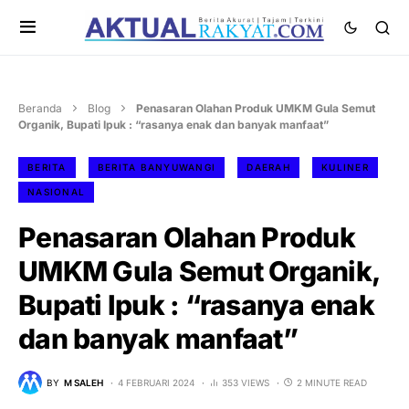
Beranda
Blog
Penasaran Olahan Produk UMKM Gula Semut
Organik, Bupati Ipuk : “rasanya enak dan banyak manfaat”
BERITA
BERITA BANYUWANGI
DAERAH
KULINER
NASIONAL
Penasaran Olahan Produk
UMKM Gula Semut Organik,
Bupati Ipuk : “rasanya enak
dan banyak manfaat”
BY
M SALEH
4 FEBRUARI 2024
353 VIEWS
2 MINUTE READ