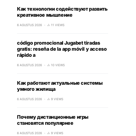
Как технологии содействуют развить
креативное мышление
6 AGUSTUS 2026
11 VIEWS
código promocional Jugabet tiradas
gratis: reseña de la app móvil y acceso
rápido a
6 AGUSTUS 2026
10 VIEWS
Как работают актуальные системы
умного жилища
6 AGUSTUS 2026
9 VIEWS
Почему дистанционные игры
становятся популярнее
6 AGUSTUS 2026
9 VIEWS