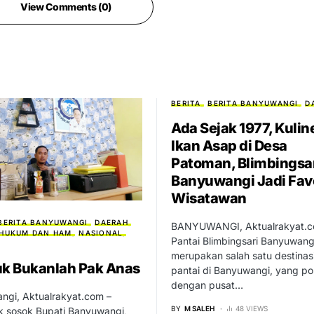
View Comments (0)
BERITA
BERITA BANYUWANGI
D
Ada Sejak 1977, Kulin
Ikan Asap di Desa
Patoman, Blimbingsa
Banyuwangi Jadi Favo
Wisatawan
BERITA BANYUWANGI
DAERAH
BANYUWANGI, Aktualrakyat.c
HUKUM DAN HAM
NASIONAL
Pantai Blimbingsari Banyuwang
merupakan salah satu destinas
uk Bukanlah Pak Anas
pantai di Banyuwangi, yang po
dengan pusat…
ngi, Aktualrakyat.com –
BY
M SALEH
48 VIEWS
k sosok Bupati Banyuwangi,