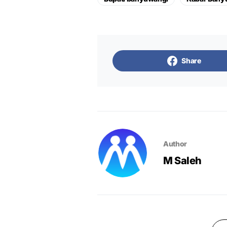
Share
Author
M Saleh