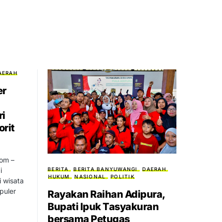
AERAH
er
ri
rit
om –
BERITA
BERITA BANYUWANGI
DAERAH
i
HUKUM
NASIONAL
POLITIK
i wisata
puler
Rayakan Raihan Adipura,
Bupati Ipuk Tasyakuran
bersama Petugas