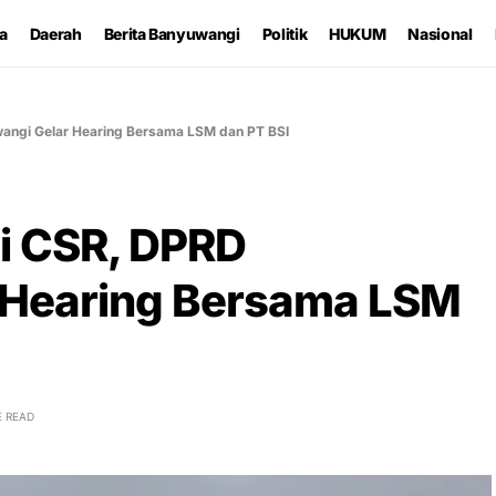
ta
Daerah
Berita Banyuwangi
Politik
HUKUM
Nasional
angi Gelar Hearing Bersama LSM dan PT BSI
i CSR, DPRD
 Hearing Bersama LSM
E READ