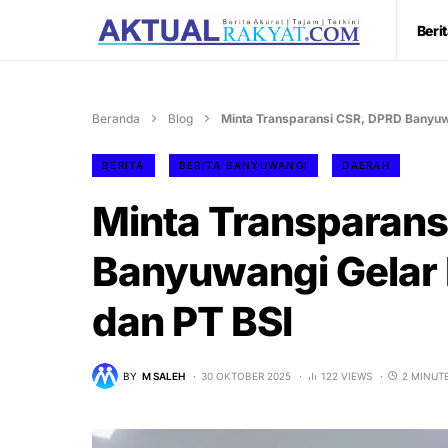
Beri
Beranda
Blog
Minta Transparansi CSR, DPRD Banyuw
BERITA
BERITA BANYUWANGI
DAERAH
Minta Transparans
Banyuwangi Gelar
dan PT BSI
BY
M SALEH
30 OKTOBER 2025
122 VIEWS
2 MINUT