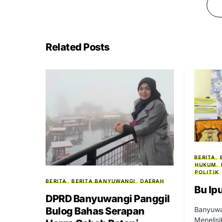
Related Posts
BERITA
HUKUM
POLITIK
BERITA
BERITA BANYUWANGI
DAERAH
Bu Ip
DPRD Banyuwangi Panggil
Banyuwa
Bulog Bahas Serapan
Menelisi