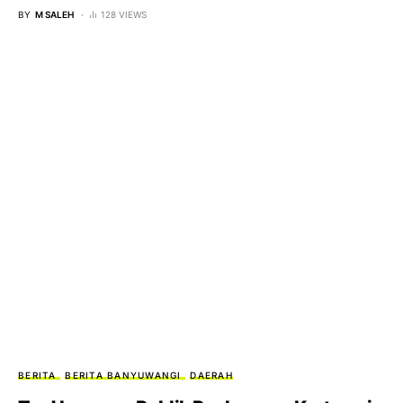
BY
M SALEH
128 VIEWS
BERITA
BERITA BANYUWANGI
DAERAH