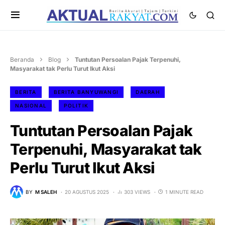
Beranda
Blog
Tuntutan Persoalan Pajak Terpenuhi,
Masyarakat tak Perlu Turut Ikut Aksi
BERITA
BERITA BANYUWANGI
DAERAH
NASIONAL
POLITIK
Tuntutan Persoalan Pajak
Terpenuhi, Masyarakat tak
Perlu Turut Ikut Aksi
BY
M SALEH
20 AGUSTUS 2025
303 VIEWS
1 MINUTE READ