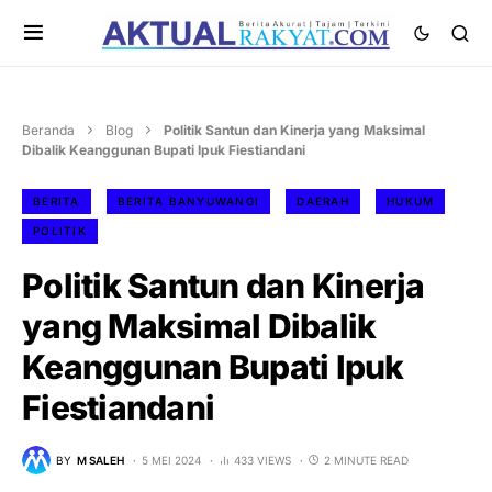
Beranda
Blog
Politik Santun dan Kinerja yang Maksimal
Dibalik Keanggunan Bupati Ipuk Fiestiandani
BERITA
BERITA BANYUWANGI
DAERAH
HUKUM
POLITIK
Politik Santun dan Kinerja
yang Maksimal Dibalik
Keanggunan Bupati Ipuk
Fiestiandani
BY
M SALEH
5 MEI 2024
433 VIEWS
2 MINUTE READ