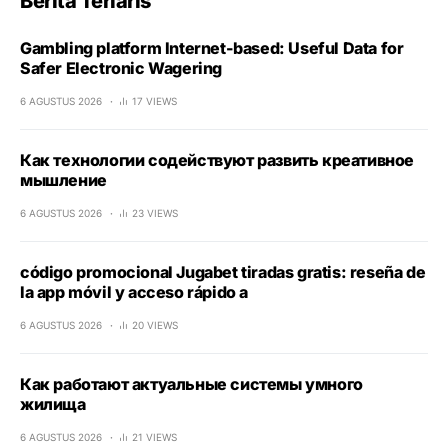
Berita Terlaris
Gambling platform Internet-based: Useful Data for
Safer Electronic Wagering
6 AGUSTUS 2026
17 VIEWS
Как технологии содействуют развить креативное
мышление
6 AGUSTUS 2026
23 VIEWS
código promocional Jugabet tiradas gratis: reseña de
la app móvil y acceso rápido a
6 AGUSTUS 2026
20 VIEWS
Как работают актуальные системы умного
жилища
6 AGUSTUS 2026
21 VIEWS