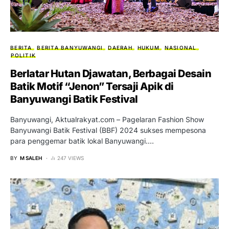
BERITA
BERITA BANYUWANGI
DAERAH
HUKUM
NASIONAL
POLITIK
Berlatar Hutan Djawatan, Berbagai Desain
Batik Motif “Jenon” Tersaji Apik di
Banyuwangi Batik Festival
Banyuwangi, Aktualrakyat.com – Pagelaran Fashion Show
Banyuwangi Batik Festival (BBF) 2024 sukses mempesona
para penggemar batik lokal Banyuwangi.…
BY
M SALEH
247 VIEWS