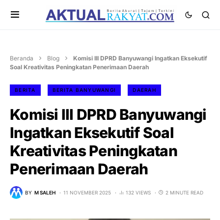
Beranda
Blog
Komisi III DPRD Banyuwangi Ingatkan Eksekutif
Soal Kreativitas Peningkatan Penerimaan Daerah
BERITA
BERITA BANYUWANGI
DAERAH
Komisi III DPRD Banyuwangi
Ingatkan Eksekutif Soal
Kreativitas Peningkatan
Penerimaan Daerah
BY
M SALEH
11 NOVEMBER 2025
132 VIEWS
2 MINUTE READ