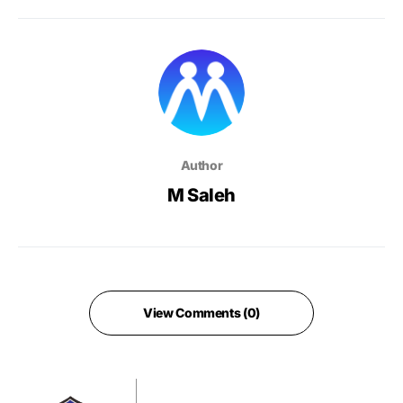
Author
M Saleh
View Comments (0)