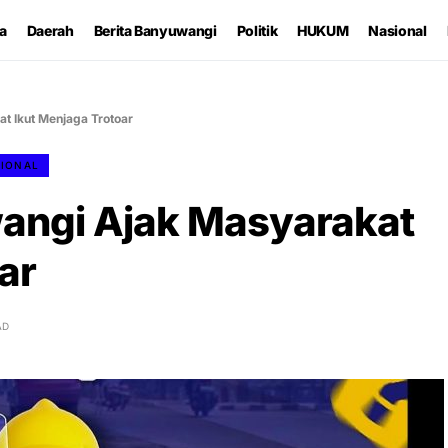
ta
Daerah
Berita Banyuwangi
Politik
HUKUM
Nasional
 Ikut Menjaga Trotoar
IONAL
ngi Ajak Masyarakat
ar
AD