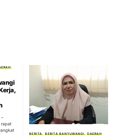
AERAH
wangi
Kerja,
h
 –
 rapat
rangkat
BERITA
BERITA BANYUWANGI
DAERAH