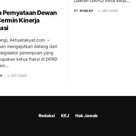
Daerah (SKPD) mitra kerja…
BY
M SALEH
295 VIEWS
a Pernyataan Dewan
Cermin Kinerja
asi
ngi, Aktualrakyat.com –
aan mengejutkan datang dari
 legislator perempuan yang
upakan ketua fraksi di DPRD
ten…
H
260 VIEWS
Redaksi
KEJ
Hak Jawab