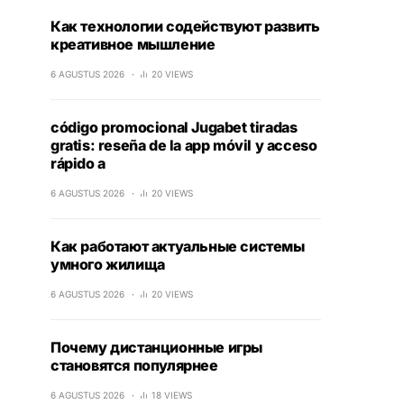
Как технологии содействуют развить
креативное мышление
6 AGUSTUS 2026
20 VIEWS
código promocional Jugabet tiradas
gratis: reseña de la app móvil y acceso
rápido a
6 AGUSTUS 2026
20 VIEWS
Как работают актуальные системы
умного жилища
6 AGUSTUS 2026
20 VIEWS
Почему дистанционные игры
становятся популярнее
6 AGUSTUS 2026
18 VIEWS