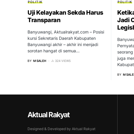
POLITIK
POLITIK
Uji Kelayakan Sekda Harus
Ketik
Transparan
Jadi 
Legisl
Banyuwangi, Aktualrakyat.com – Posisi
kursi Sekretaris Daerah Kabupaten
Banyuwa
Banyuwangi akhir – akhir ini menjadi
Pernyat
sorotan hangat di semua…
seorang
juga mer
BY
M SALEH
324 VIEWS
Kabupa
BY
M SALE
Aktual Rakyat
Designed & Developed by Aktual Rakyat