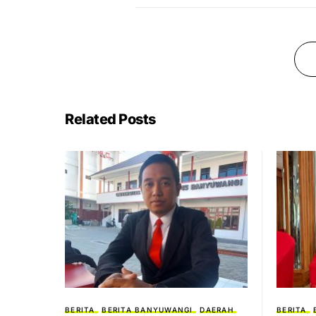
Related Posts
BERITA
BERITA BANYUWANGI
DAERAH
BERITA