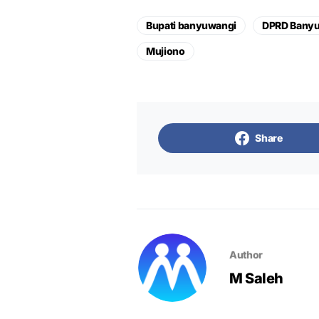
Bupati banyuwangi
DPRD Bany
Mujiono
Share
Author
M Saleh