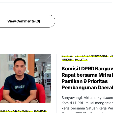
View Comments (0)
BERITA
BERITA BANYUWANGI
D
HUKUM
POLITIK
Komisi I DPRD Banyu
Rapat bersama Mitra 
Pastikan 9 Prioritas
Pembangunan Daera
Banyuwangi, Aktualrakyat.com
Komisi I DPRD mulai menggelar
kerja bersama Satuan Kerja Pe
BERITA BANYUWANGI
DAERAH