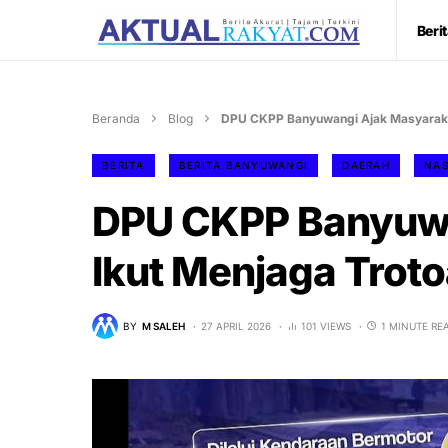
Beri
Beranda
Blog
DPU CKPP Banyuwangi Ajak Masyarakat
BERITA
BERITA BANYUWANGI
DAERAH
NAS
DPU CKPP Banyuwa
Ikut Menjaga Troto
BY
M SALEH
27 APRIL 2026
101 VIEWS
1 MINUTE RE