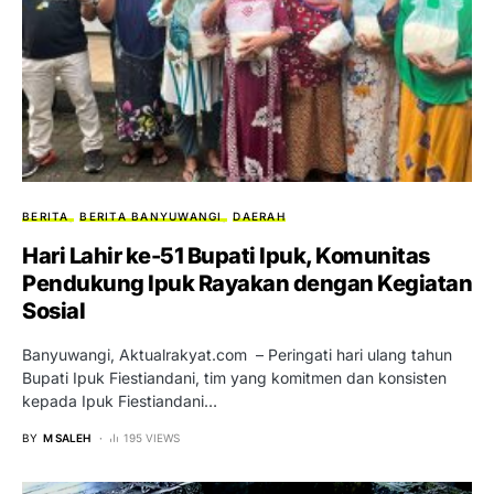
BERITA
BERITA BANYUWANGI
DAERAH
Hari Lahir ke-51 Bupati Ipuk, Komunitas
Pendukung Ipuk Rayakan dengan Kegiatan
Sosial
Banyuwangi, Aktualrakyat.com – Peringati hari ulang tahun
Bupati Ipuk Fiestiandani, tim yang komitmen dan konsisten
kepada Ipuk Fiestiandani…
BY
M SALEH
195 VIEWS