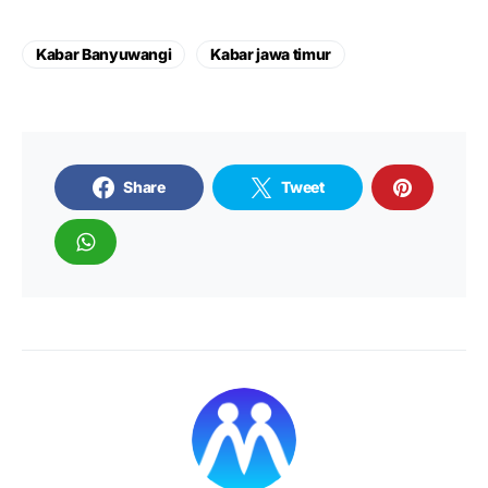
Kabar Banyuwangi
Kabar jawa timur
Share
Tweet