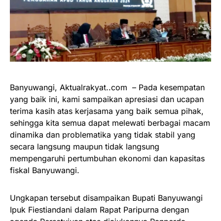
Banyuwangi, Aktualrakyat..com – Pada kesempatan
yang baik ini, kami sampaikan apresiasi dan ucapan
terima kasih atas kerjasama yang baik semua pihak,
sehingga kita semua dapat melewati berbagai macam
dinamika dan problematika yang tidak stabil yang
secara langsung maupun tidak langsung
mempengaruhi pertumbuhan ekonomi dan kapasitas
fiskal Banyuwangi.
Ungkapan tersebut disampaikan Bupati Banyuwangi
Ipuk Fiestiandani dalam Rapat Paripurna dengan