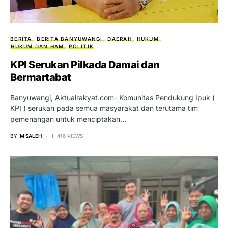
BERITA
BERITA BANYUWANGI
DAERAH
HUKUM
HUKUM DAN HAM
POLITIK
KPI Serukan Pilkada Damai dan
Bermartabat
Banyuwangi, Aktualrakyat.com- Komunitas Pendukung Ipuk (
KPI ) serukan pada semua masyarakat dan terutama tim
pemenangan untuk menciptakan…
BY
M SALEH
416 VIEWS