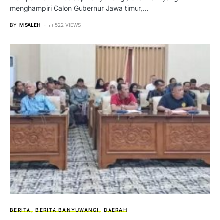
menghampiri Calon Gubernur Jawa timur,…
BY
M SALEH
522 VIEWS
BERITA
BERITA BANYUWANGI
DAERAH