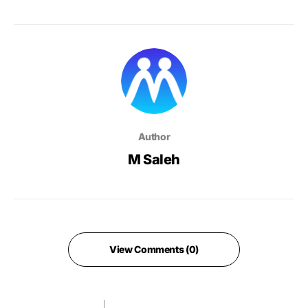
Author
M Saleh
View Comments (0)