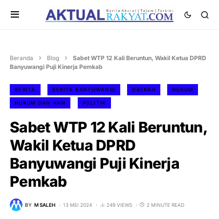
Beranda
Blog
Sabet WTP 12 Kali Beruntun, Wakil Ketua DPRD
Banyuwangi Puji Kinerja Pemkab
BERITA
BERITA BANYUWANGI
DAERAH
HUKUM
HUKUM DAN HAM
POLITIK
Sabet WTP 12 Kali Beruntun,
Wakil Ketua DPRD
Banyuwangi Puji Kinerja
Pemkab
BY
M SALEH
13 MEI 2024
249 VIEWS
2 MINUTE READ