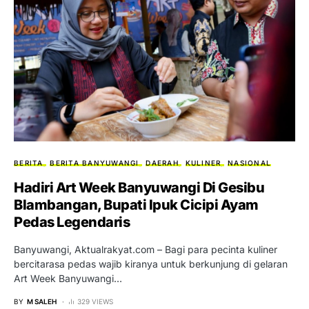
BERITA
BERITA BANYUWANGI
DAERAH
KULINER
NASIONAL
Hadiri Art Week Banyuwangi Di Gesibu
Blambangan, Bupati Ipuk Cicipi Ayam
Pedas Legendaris
Banyuwangi, Aktualrakyat.com – Bagi para pecinta kuliner
bercitarasa pedas wajib kiranya untuk berkunjung di gelaran
Art Week Banyuwangi…
BY
M SALEH
329 VIEWS