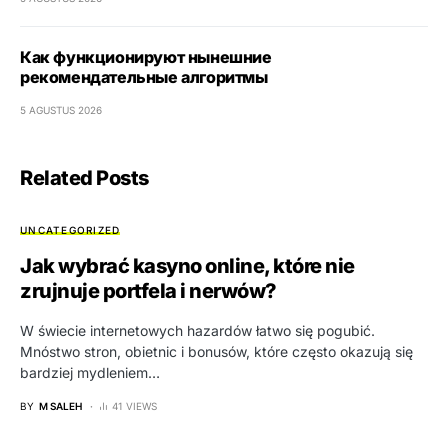
Как функционируют нынешние
рекомендательные алгоритмы
5 AGUSTUS 2026
Related Posts
UNCATEGORIZED
Jak wybrać kasyno online, które nie
zrujnuje portfela i nerwów?
W świecie internetowych hazardów łatwo się pogubić.
Mnóstwo stron, obietnic i bonusów, które często okazują się
bardziej mydleniem…
BY
M SALEH
41 VIEWS