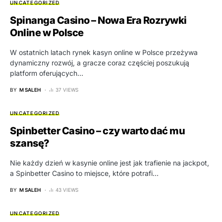
UNCATEGORIZED
Spinanga Casino – Nowa Era Rozrywki
Online w Polsce
W ostatnich latach rynek kasyn online w Polsce przeżywa
dynamiczny rozwój, a gracze coraz częściej poszukują
platform oferujących…
BY
M SALEH
37 VIEWS
UNCATEGORIZED
Spinbetter Casino – czy warto dać mu
szansę?
Nie każdy dzień w kasynie online jest jak trafienie na jackpot,
a Spinbetter Casino to miejsce, które potrafi…
BY
M SALEH
43 VIEWS
UNCATEGORIZED