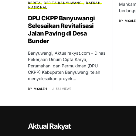
BERITA
BERITA BANYUWANGI
DAERAH
Mahkama
NASIONAL
berlang
DPU CKPP Banyuwangi
BY
M SALE
Selesaikan Revitalisasi
Jalan Paving di Desa
Bunder
Banyuwangi, Aktualrakyat.com – Dinas
Pekerjaan Umum Cipta Karya,
Perumahan, dan Permukiman (DPU
CKPP) Kabupaten Banyuwangi telah
menyelesaikan proyek…
BY
M SALEH
561 VIEWS
Aktual Rakyat