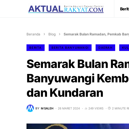
Beri
Beranda
Blog
Semarak Bulan Ramadan, Pemkab Banyu
BERITA
BERITA BANYUWANGI
DAERAH
KUL
Semarak Bulan Ra
Banyuwangi Kembali
dan Kundaran
BY
M SALEH
26 MARET 2024
249 VIEWS
2 MINUTE 