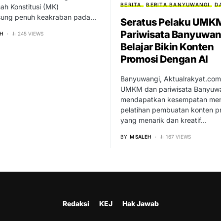
BERITA
BERITA BANYUWANGI
D
h Konstitusi (MK)
sung penuh keakraban pada…
Seratus Pelaku UMK
Pariwisata Banyuwan
H
245 VIEWS
Belajar Bikin Konten
Promosi Dengan AI
Banyuwangi, Aktualrakyat.com
UMKM dan pariwisata Banyuw
mendapatkan kesempatan men
pelatihan pembuatan konten p
yang menarik dan kreatif…
BY
M SALEH
167 VIEWS
Redaksi
KEJ
Hak Jawab