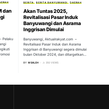
AERAH
BERITA
BERITA BANYUWANGI
DAERAH
M dan
Akan Tuntas 2025,
gi
Revitalisasi Pasar Induk
Banyuwangi dan Asrama
Inggrisan Dimulai
- Pelaku
Banyuwangi, Aktualrakyat.com –
angi
Revitalisasi Pasar Induk dan Asrama
gikuti
Inggrisan di Banyuwangi segera dimulai
romosi
bulan Oktober 2024, dan ditargetkan…
BY
M SALEH
350 VIEWS