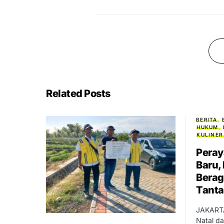
Related Posts
BERITA
HUKUM
KULINER
Peray
Baru,
Berag
Tanta
JAKARTA
Natal da