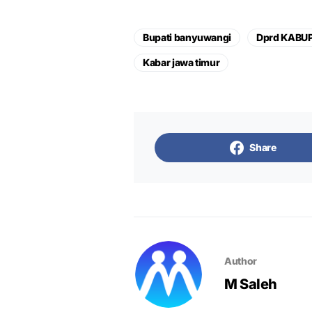
Bupati banyuwangi
Dprd KABU
Kabar jawa timur
Share
Author
M Saleh