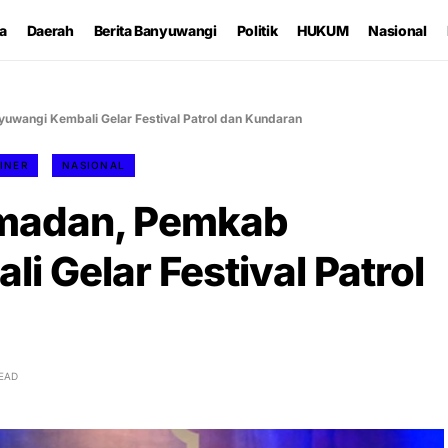
ta
Daerah
Berita Banyuwangi
Politik
HUKUM
Nasional
wangi Kembali Gelar Festival Patrol dan Kundaran
INER
NASIONAL
madan, Pemkab
 Gelar Festival Patrol
READ