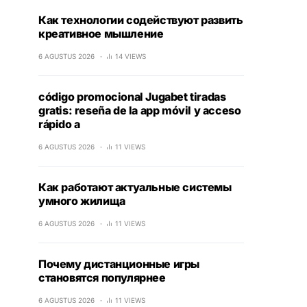
Как технологии содействуют развить
креативное мышление
6 AGUSTUS 2026
14 VIEWS
código promocional Jugabet tiradas
gratis: reseña de la app móvil y acceso
rápido a
6 AGUSTUS 2026
11 VIEWS
Как работают актуальные системы
умного жилища
6 AGUSTUS 2026
11 VIEWS
Почему дистанционные игры
становятся популярнее
6 AGUSTUS 2026
11 VIEWS