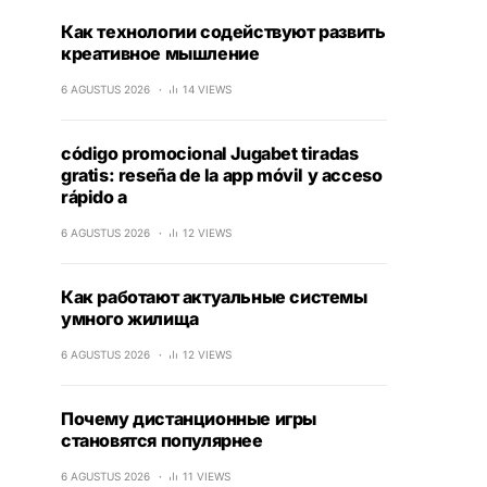
Как технологии содействуют развить
креативное мышление
6 AGUSTUS 2026
14 VIEWS
código promocional Jugabet tiradas
gratis: reseña de la app móvil y acceso
rápido a
6 AGUSTUS 2026
12 VIEWS
Как работают актуальные системы
умного жилища
6 AGUSTUS 2026
12 VIEWS
Почему дистанционные игры
становятся популярнее
6 AGUSTUS 2026
11 VIEWS