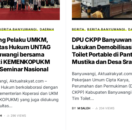
BERITA BANYUWANGI
DAERAH
BERITA
BERITA BANYUWANGI
D
ng Pelaku UMKM,
DPU CKPP Banyuwan
ltas Hukum UNTAG
Lakukan Demobilisas
uwangi bersama
Toilet Portable di Pan
ti KEMENKOPUKM
Mustika dan Desa Sra
 Seminar Nasional
Banyuwangi, Aktualrakyat.com
Pekerjaan Umum Cipta Karya,
ngi, Aktualrakyat.com –
Perumahan dan Permukiman (
s Hukum berkolaborasi dengan
CKPP) Kabupaten Banyuwangi 
Kementerian Koperasi dan UKM
Tim Toilet…
OPUKM) yang juga didukung
ultas…
BY
M SALEH
204 VIEWS
H
296 VIEWS