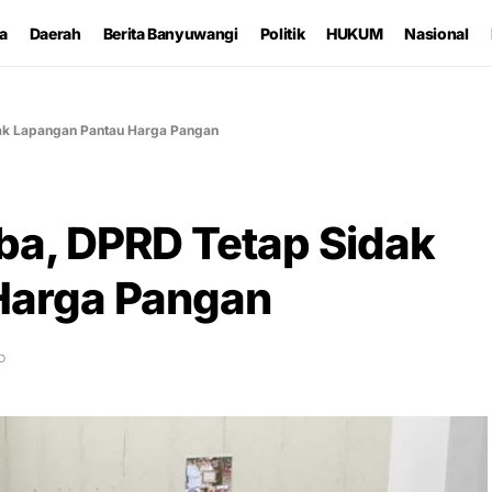
ta
Daerah
Berita Banyuwangi
Politik
HUKUM
Nasional
ak Lapangan Pantau Harga Pangan
a, DPRD Tetap Sidak
Harga Pangan
D