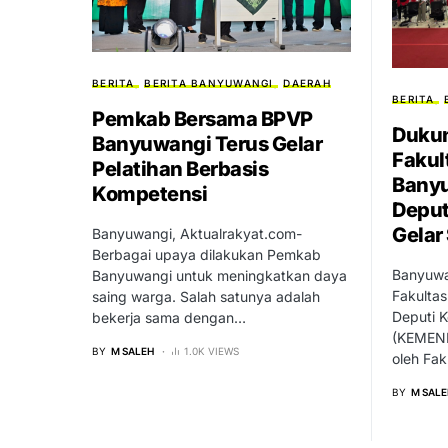
BERITA
BERITA BANYUWANGI
DAERAH
BERITA
Pemkab Bersama BPVP
Duku
Banyuwangi Terus Gelar
Faku
Pelatihan Berbasis
Bany
Kompetensi
Depu
Gelar
Banyuwangi, Aktualrakyat.com-
Berbagai upaya dilakukan Pemkab
Banyuwa
Banyuwangi untuk meningkatkan daya
Fakulta
saing warga. Salah satunya adalah
Deputi 
bekerja sama dengan…
(KEMENK
BY
M SALEH
1.0K VIEWS
oleh Fak
BY
M SALE