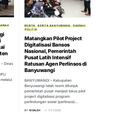
AERAH
BERITA
BERITA BANYUWANGI
DAERAH
POLITIK
gi
Matangkan Pilot Project
i
Digitalisasi Bansos
tai
Nasional, Pemerintah
ten
Pusat Latih Intensif
Ratusan Agen Perlinsos di
 – Dinas
Banyuwangi
DPU
melalui
BANYUWANGI – Kabupaten
Banyuwangi telah resmi ditunjuk
pemerintah pusat menjadi lokus pilot
project digitalisasi program
perlindungan sosial (perlinsos)…
BY
M SALEH
173 VIEWS