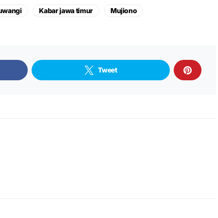
uwangi
Kabar jawa timur
Mujiono
Tweet