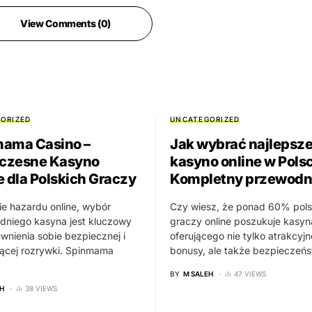
View Comments (0)
ORIZED
UNCATEGORIZED
ama Casino –
Jak wybrać najlepsz
czesne Kasyno
kasyno online w Pols
e dla Polskich Graczy
Kompletny przewodn
e hazardu online, wybór
Czy wiesz, że ponad 60% pols
dniego kasyna jest kluczowy
graczy online poszukuje kasyn
wnienia sobie bezpiecznej i
oferującego nie tylko atrakcyjn
jącej rozrywki. Spinmama
bonusy, ale także bezpieczeń
BY
M SALEH
47 VIEWS
H
38 VIEWS