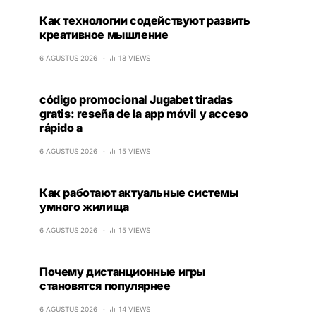
Как технологии содействуют развить
креативное мышление
6 AGUSTUS 2026
18 VIEWS
código promocional Jugabet tiradas
gratis: reseña de la app móvil y acceso
rápido a
6 AGUSTUS 2026
15 VIEWS
Как работают актуальные системы
умного жилища
6 AGUSTUS 2026
15 VIEWS
Почему дистанционные игры
становятся популярнее
6 AGUSTUS 2026
14 VIEWS