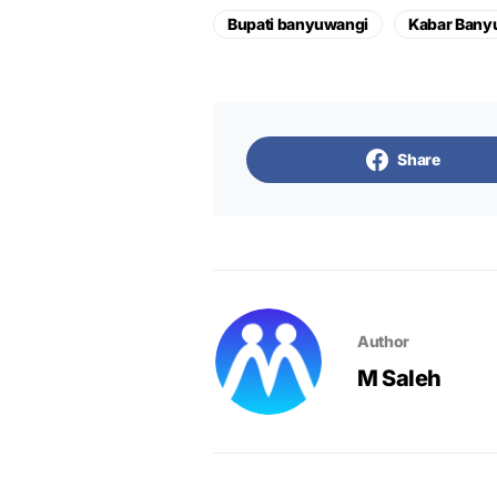
Bupati banyuwangi
Kabar Bany
Share
Author
M Saleh