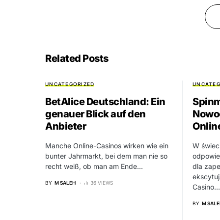
Related Posts
UNCATEGORIZED
UNCATEG
BetAlice Deutschland: Ein
Spinm
genauer Blick auf den
Nowo
Anbieter
Onlin
Manche Online-Casinos wirken wie ein
W świeci
bunter Jahrmarkt, bei dem man nie so
odpowie
recht weiß, ob man am Ende…
dla zape
ekscytu
BY
M SALEH
36 VIEWS
Casino…
BY
M SALE