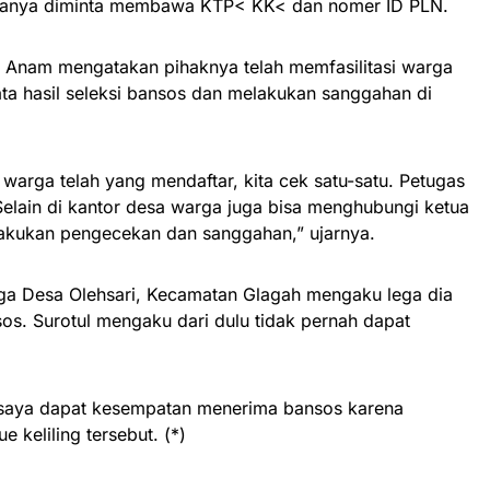
hanya diminta membawa KTP< KK< dan nomer ID PLN.
l Anam mengatakan pihaknya telah memfasilitasi warga
a hasil seleksi bansos dan melakukan sanggahan di
 warga telah yang mendaftar, kita cek satu-satu. Petugas
elain di kantor desa warga juga bisa menghubungi ketua
akukan pengecekan dan sanggahan,” ujarnya.
rga Desa Olehsari, Kecamatan Glagah mengaku lega dia
os. Surotul mengaku dari dulu tidak pernah dapat
i, saya dapat kesempatan menerima bansos karena
e keliling tersebut. (*)