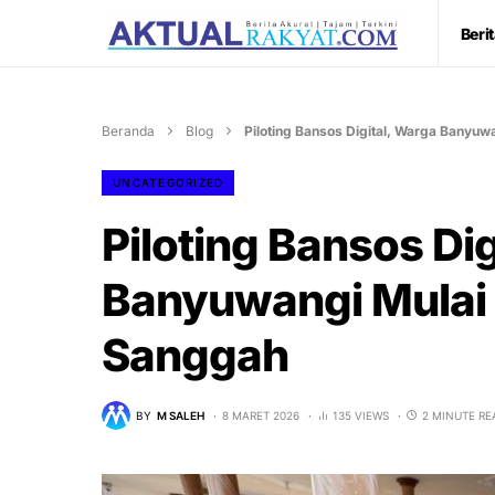
Beri
Beranda
Blog
Piloting Bansos Digital, Warga Banyu
UNCATEGORIZED
Piloting Bansos Di
Banyuwangi Mulai
Sanggah
BY
M SALEH
8 MARET 2026
135 VIEWS
2 MINUTE RE