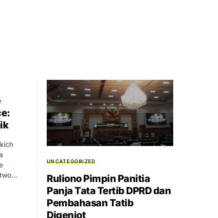
e
ce:
ik
kich
a
UNCATEGORIZED
e
stwo…
Ruliono Pimpin Panitia
Panja Tata Tertib DPRD dan
Pembahasan Tatib
Digenjot