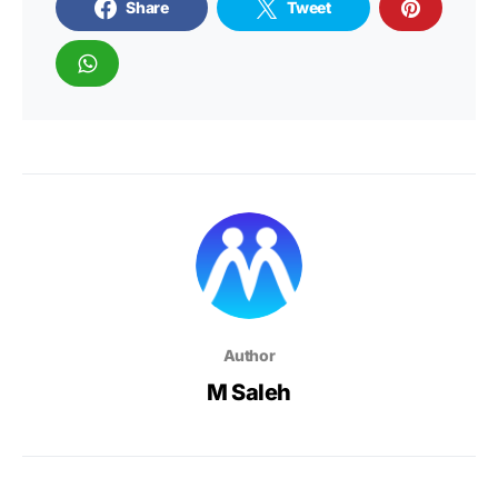
Share
Tweet
Author
M Saleh