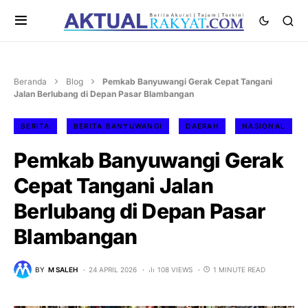
Beranda
Blog
Pemkab Banyuwangi Gerak Cepat Tangani
Jalan Berlubang di Depan Pasar Blambangan
BERITA
BERITA BANYUWANGI
DAERAH
NASIONAL
Pemkab Banyuwangi Gerak
Cepat Tangani Jalan
Berlubang di Depan Pasar
Blambangan
BY
M SALEH
24 APRIL 2026
108 VIEWS
1 MINUTE READ