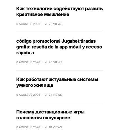
Как технологии содействуют развить
креативное мышление
6 AGUSTUS 2026
23 VIEWS
código promocional Jugabet tiradas
gratis: reseña de la app móvil y acceso
rápido a
6 AGUSTUS 2026
20 VIEWS
Как работают актуальные системы
умного жилища
6 AGUSTUS 2026
21 VIEWS
Почему дистанционные игры
становятся популярнее
6 AGUSTUS 2026
18 VIEWS