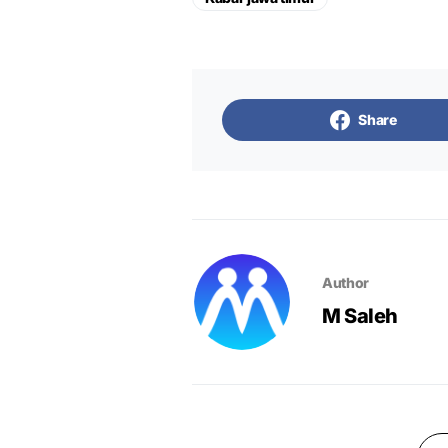
Share
Author
M Saleh