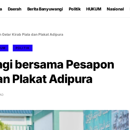
ta
Daerah
Berita Banyuwangi
Politik
HUKUM
Nasional
elar Kirab Piala dan Plakat Adipura
KUM
POLITIK
gi bersama Pesapon
dan Plakat Adipura
EAD