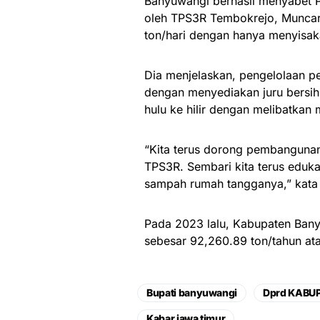
Banyuwangi berhasil menyabet Pia
oleh TPS3R Tembokrejo, Munca
ton/hari dengan hanya menyisaka
Dia menjelaskan, pengelolaan p
dengan menyediakan juru bersi
hulu ke hilir dengan melibatkan
“Kita terus dorong pembangunan
TPS3R. Sembari kita terus eduk
sampah rumah tangganya,” kata
Pada 2023 lalu, Kabupaten Ban
sebesar 92,260.89 ton/tahun ata
Bupati banyuwangi
Dprd KABU
Kabar jawa timur