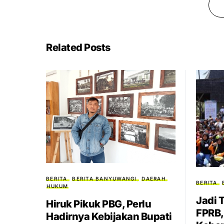
Related Posts
BERITA
BERITA BANYUWANGI
DAERAH
BERITA
HUKUM
Jadi 
Hiruk Pikuk PBG, Perlu
FPRB,
Hadirnya Kebijakan Bupati