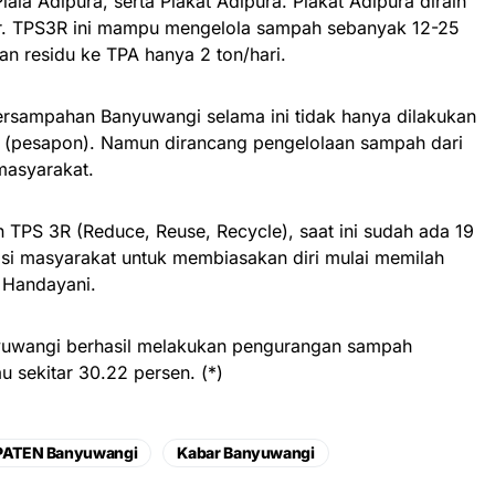
la Adipura, serta Plakat Adipura. Plakat Adipura diraih
r. TPS3R ini mampu mengelola sampah sebanyak 12-25
n residu ke TPA hanya 2 ton/hari.
ersampahan Banyuwangi selama ini tidak hanya dilakukan
h (pesapon). Namun dirancang pengelolaan sampah dari
 masyarakat.
 TPS 3R (Reduce, Reuse, Recycle), saat ini sudah ada 19
asi masyarakat untuk membiasakan diri mulai memilah
 Handayani.
yuwangi berhasil melakukan pengurangan sampah
u sekitar 30.22 persen. (*)
PATEN Banyuwangi
Kabar Banyuwangi