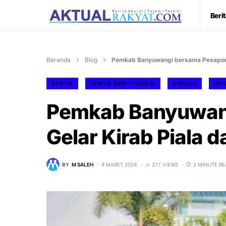
Beri
Beranda
Blog
Pemkab Banyuwangi bersama Pesapon G
BERITA
BERITA BANYUWANGI
DAERAH
HU
Pemkab Banyuwan
Gelar Kirab Piala 
BY
M SALEH
9 MARET 2024
277 VIEWS
2 MINUTE R