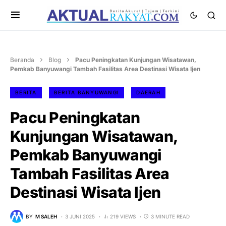
Beranda
Blog
Pacu Peningkatan Kunjungan Wisatawan,
Pemkab Banyuwangi Tambah Fasilitas Area Destinasi Wisata Ijen
BERITA
BERITA BANYUWANGI
DAERAH
Pacu Peningkatan
Kunjungan Wisatawan,
Pemkab Banyuwangi
Tambah Fasilitas Area
Destinasi Wisata Ijen
BY
M SALEH
3 JUNI 2025
219 VIEWS
3 MINUTE READ