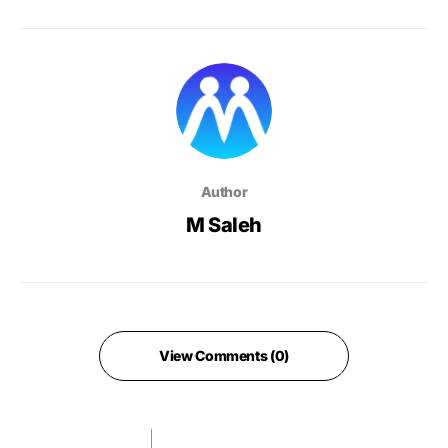
Author
M Saleh
View Comments (0)