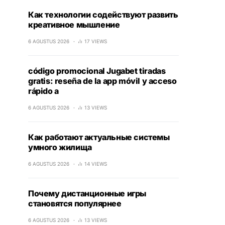
Как технологии содействуют развить
креативное мышление
6 AGUSTUS 2026
17 VIEWS
código promocional Jugabet tiradas
gratis: reseña de la app móvil y acceso
rápido a
6 AGUSTUS 2026
13 VIEWS
Как работают актуальные системы
умного жилища
6 AGUSTUS 2026
14 VIEWS
Почему дистанционные игры
становятся популярнее
6 AGUSTUS 2026
13 VIEWS