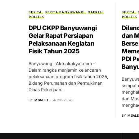
BERITA
BERITA BANYUWANGI
DAERAH
BERITA
POLITIK
POLITIK
DPU CKPP Banyuwangi
Dilan
Gelar Rapat Persiapan
dan M
Pelaksanaan Kegiatan
Bers
Fisik Tahun 2025
Memer
PDI P
Banyuwangi, Aktualrakyat.com –
Bany
Dalam rangka menjamin kelancaran
pelaksanaan program fisik tahun 2025,
Banyuwa
Bidang Perumahan dan Permukiman
sempat d
Dinas Pekerjaan…
menghal
dan Mas
BY
M SALEH
235 VIEWS
menghad
BY
M SALE