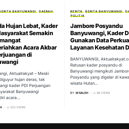
BERITA BANYUWANGI
DAERAH
BERITA
BERITA BANYUWANGI
D
POLITIK
da Hujan Lebat, Kader
Jambore Posyandu
asyarakat Semakin
Banyuwangi, Kader Di
emangat
Gunakan Data Perkua
iahkan Acara Akbar
Layanan Kesehatan 
erjuangan di
BANYUWANGI, Aktualrakyat.c
uwangi
Ratusan kader posyandu di
Banyuwangi mengikuti Jambor
ngi, Aktualrakyat – Meski
Posyandu yang digelar di kaw
iguyur hujan deras, tak
wisata Hutan…
angi kader PDI Perjuangan
yarakat Banyuwangi
BY
M SALEH
66 VIEWS
iri acara…
H
522 VIEWS