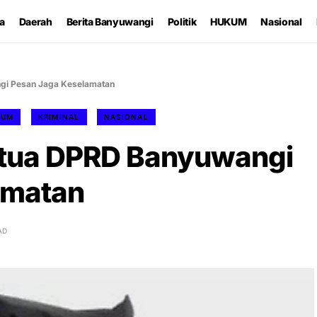
ta
Daerah
Berita Banyuwangi
Politik
HUKUM
Nasional
gi Pesan Jaga Keselamatan
KUM
KRIMINAL
NASIONAL
etua DPRD Banyuwangi
amatan
AD