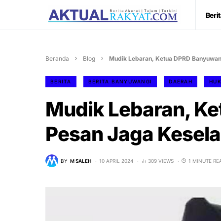
Beri
Beranda
Blog
Mudik Lebaran, Ketua DPRD Banyuwan
BERITA
BERITA BANYUWANGI
DAERAH
HU
Mudik Lebaran, K
Pesan Jaga Kesel
BY
M SALEH
10 APRIL 2024
309 VIEWS
1 MINUTE RE