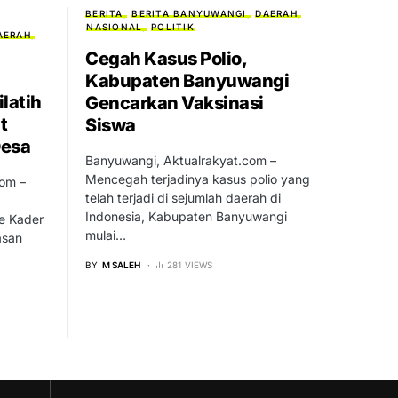
BERITA
BERITA BANYUWANGI
DAERAH
NASIONAL
POLITIK
AERAH
Cegah Kasus Polio,
Kabupaten Banyuwangi
latih
Gencarkan Vaksinasi
t
Siswa
Desa
Banyuwangi, Aktualrakyat.com –
Mencegah terjadinya kasus polio yang
om –
telah terjadi di sejumlah daerah di
Indonesia, Kabupaten Banyuwangi
e Kader
mulai…
asan
BY
M SALEH
281 VIEWS