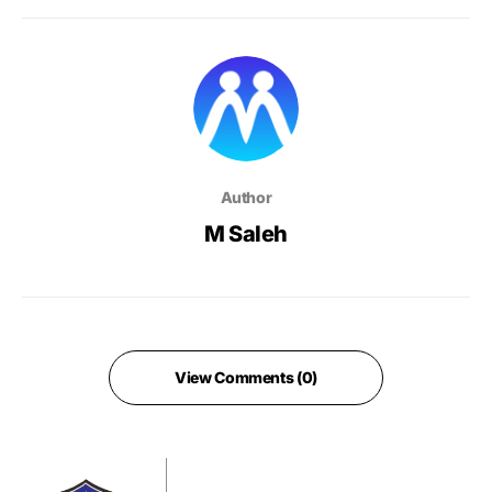
Author
M Saleh
View Comments (0)