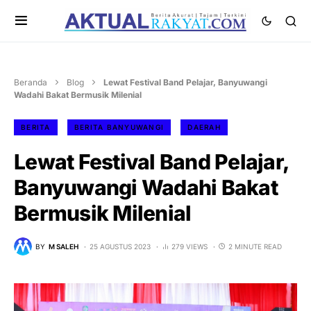
Beranda
Blog
Lewat Festival Band Pelajar, Banyuwangi
Wadahi Bakat Bermusik Milenial
BERITA
BERITA BANYUWANGI
DAERAH
Lewat Festival Band Pelajar,
Banyuwangi Wadahi Bakat
Bermusik Milenial
BY
M SALEH
25 AGUSTUS 2023
279 VIEWS
2 MINUTE READ