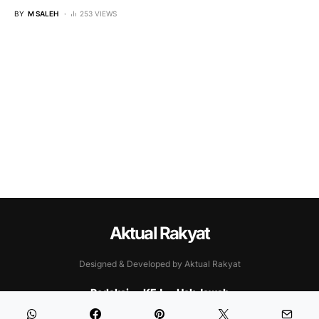
BY
M SALEH
253 VIEWS
Aktual Rakyat
Designed & Developed by Aktual Rakyat
Redaksi
KEJ
Hak Jawab