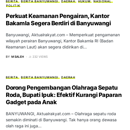
BERITA
BERITA BANYUWANGI
DAERAH
HUKUM
NASIONAL
POLITIK
Perkuat Keamanan Pengairan, Kantor
Bakamla Segera Berdiri di Banyuwangi
Banyuwangi, Aktualrakyat.com – Memperkuat pengamanan
wilayah perairan Banyuwangi, Kantor Bakamla RI (Badan
Keamanan Laut) akan segera didirikan di…
BY
M SALEH
232 VIEWS
BERITA
BERITA BANYUWANGI
DAERAH
Dorong Pengembangan Olahraga Sepatu
Roda, Bupati Ipuk: Efektif Kurangi Paparan
Gadget pada Anak
BANYUWANGI, Aktualrakyat.com – Olahraga sepatu roda
semakin diminati di Banyuwangi. Tak hanya orang dewasa
olah raga ini juga…