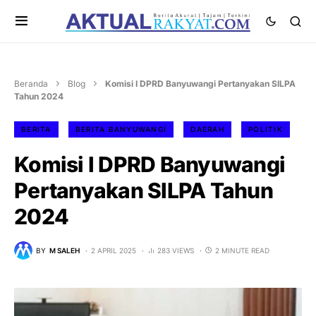
Beranda
Blog
Komisi I DPRD Banyuwangi Pertanyakan SILPA
Tahun 2024
BERITA
BERITA BANYUWANGI
DAERAH
POLITIK
Komisi I DPRD Banyuwangi
Pertanyakan SILPA Tahun
2024
BY
M SALEH
2 APRIL 2025
283 VIEWS
2 MINUTE READ