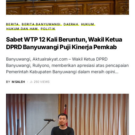
BERITA
BERITA BANYUWANGI
DAERAH
HUKUM
HUKUM DAN HAM
POLITIK
Sabet WTP 12 Kali Beruntun, Wakil Ketua
DPRD Banyuwangi Puji Kinerja Pemkab
Banyuwangi, Aktualrakyat.com – Wakil Ketua DPRD
Banyuwangi, Ruliyono, memberikan apresiasi atas pencapaian
Pemerintah Kabupaten Banyuwangi dalam meraih opini…
BY
M SALEH
250 VIEWS