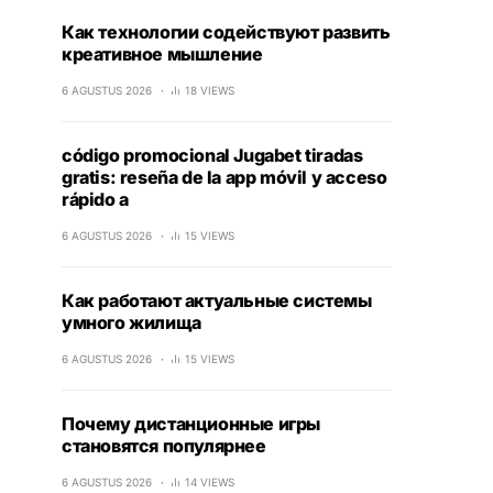
Как технологии содействуют развить
креативное мышление
6 AGUSTUS 2026
18 VIEWS
código promocional Jugabet tiradas
gratis: reseña de la app móvil y acceso
rápido a
6 AGUSTUS 2026
15 VIEWS
Как работают актуальные системы
умного жилища
6 AGUSTUS 2026
15 VIEWS
Почему дистанционные игры
становятся популярнее
6 AGUSTUS 2026
14 VIEWS