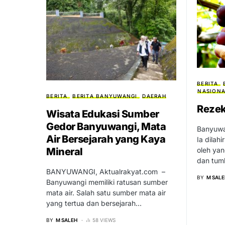
BERITA
NASION
BERITA
BERITA BANYUWANGI
DAERAH
Rezek
Wisata Edukasi Sumber
Gedor Banyuwangi, Mata
Banyuwa
Air Bersejarah yang Kaya
Ia dilah
Mineral
oleh ya
dan tu
BANYUWANGI, Aktualrakyat.com –
BY
M SALE
Banyuwangi memiliki ratusan sumber
mata air. Salah satu sumber mata air
yang tertua dan bersejarah…
BY
M SALEH
58 VIEWS