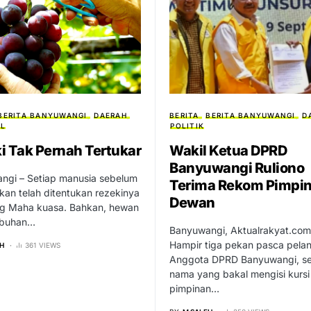
BERITA
BERITA BANYUWANGI
D
BERITA BANYUWANGI
DAERAH
POLITIK
AL
Wakil Ketua DPRD
i Tak Pernah Tertukar
Banyuwangi Ruliono
ngi – Setiap manusia sebelum
Terima Rekom Pimpi
irkan telah ditentukan rezekinya
Dewan
ng Maha kuasa. Bahkan, hewan
mbuhan…
Banyuwangi, Aktualrakyat.co
Hampir tiga pekan pasca pelan
H
361 VIEWS
Anggota DPRD Banyuwangi, se
nama yang bakal mengisi kursi
pimpinan…