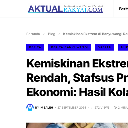
Beri
Beranda
Blog
Kemiskinan Ekstrem di Banyuwangi Ren
BERITA
BERITA BANYUWANGI
DAERAH
HU
Kemiskinan Ekstr
Rendah, Stafsus P
Ekonomi: Hasil Kol
BY
M SALEH
27 SEPTEMBER 2024
272 VIEWS
2 MIN