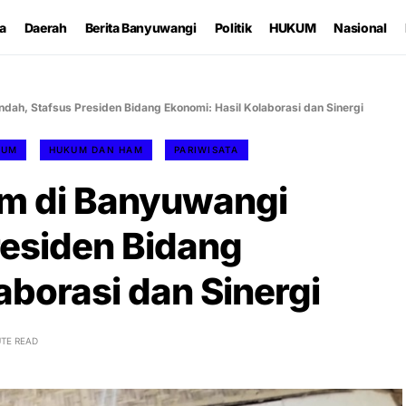
ta
Daerah
Berita Banyuwangi
Politik
HUKUM
Nasional
dah, Stafsus Presiden Bidang Ekonomi: Hasil Kolaborasi dan Sinergi
KUM
HUKUM DAN HAM
PARIWISATA
em di Banyuwangi
residen Bidang
aborasi dan Sinergi
UTE READ