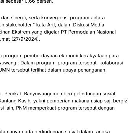
nsi sebesar 0,66 persen.
 dan sinergi, serta konvergensi program antara
h stakeholder,” kata Arif, dalam Diskusi Media
inan Ekstrem yang digelar PT Permodalan Nasional
umat (27/9/2024).
apa program pemberdayaan ekonomi kerakyataan para
uwangi. Dalam program-program tersebut, kolaborasi
UMN tersebut terlihat dalam upaya penanganan
am, Pemkab Banyuwangi memberi pelindungan sosial
antang Kasih, yakni pemberian makanan siap saji bergizi
 sisi lain, PNM memperkuat program tersebut dengan
 utamanya pada perlindungan sosial dalam rangka