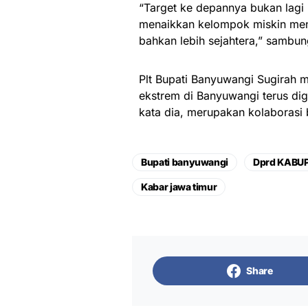
“Target ke depannya bukan lagi
menaikkan kelompok miskin men
bahkan lebih sejahtera,” sambu
Plt Bupati Banyuwangi Sugirah 
ekstrem di Banyuwangi terus dige
kata dia, merupakan kolaborasi 
Bupati banyuwangi
Dprd KABU
Kabar jawa timur
Share