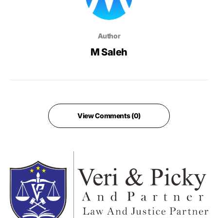
Author
M Saleh
View Comments (0)