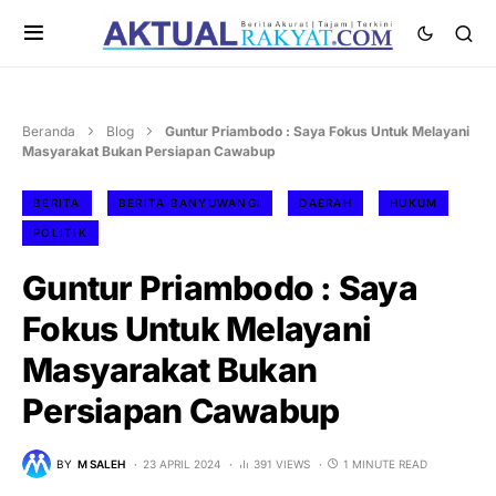
Beranda
Blog
Guntur Priambodo : Saya Fokus Untuk Melayani
Masyarakat Bukan Persiapan Cawabup
BERITA
BERITA BANYUWANGI
DAERAH
HUKUM
POLITIK
Guntur Priambodo : Saya
Fokus Untuk Melayani
Masyarakat Bukan
Persiapan Cawabup
BY
M SALEH
23 APRIL 2024
391 VIEWS
1 MINUTE READ