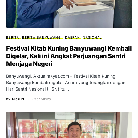
BERITA
BERITA BANYUWANGI
DAERAH
NASIONAL
Festival Kitab Kuning Banyuwangi Kembali
Digelar, Kali ini Angkat Perjuangan Santri
Menjaga Negeri
Banyuwangi, Aktualrakyat.com – Festival Kitab Kuning
Banyuwangi kembali digelar. Acara yang terangkai dengan
Hari Santri Nasional (HSN) itu…
BY
M SALEH
752 VIEWS