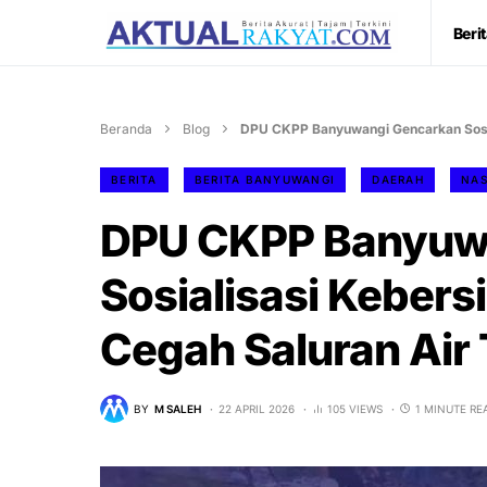
Beri
Beranda
Blog
DPU CKPP Banyuwangi Gencarkan Sosia
BERITA
BERITA BANYUWANGI
DAERAH
NAS
DPU CKPP Banyuw
Sosialisasi Kebers
Cegah Saluran Air
BY
M SALEH
22 APRIL 2026
105 VIEWS
1 MINUTE RE