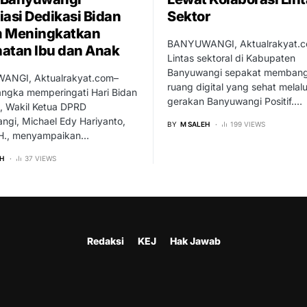
iasi Dedikasi Bidan
Sektor
m Meningkatkan
BANYUWANGI, Aktualrakyat.c
atan Ibu dan Anak
Lintas sektoral di Kabupaten
Banyuwangi sepakat memban
NGI, Aktualrakyat.com–
ruang digital yang sehat melalu
angka memperingati Hari Bidan
gerakan Banyuwangi Positif.…
, Wakil Ketua DPRD
ngi, Michael Edy Hariyanto,
BY
M SALEH
199 VIEWS
.H., menyampaikan…
H
37 VIEWS
Redaksi
KEJ
Hak Jawab