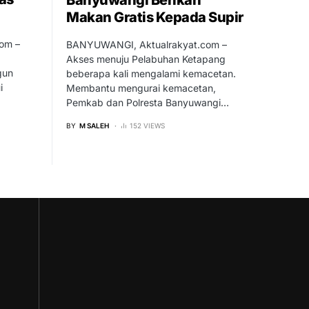
Makan Gratis Kepada Supir
om –
BANYUWANGI, Aktualrakyat.com –
Akses menuju Pelabuhan Ketapang
gun
beberapa kali mengalami kemacetan.
i
Membantu mengurai kemacetan,
Pemkab dan Polresta Banyuwangi…
BY
M SALEH
152 VIEWS