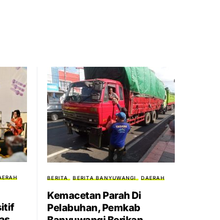
AERAH
BERITA
BERITA BANYUWANGI
DAERAH
Kemacetan Parah Di
itif
Pelabuhan, Pemkab
tas
Banyuwangi Berikan