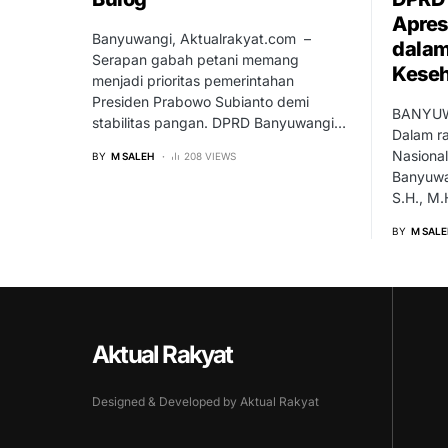
Apres
Banyuwangi, Aktualrakyat.com –
dala
Serapan gabah petani memang
Keseh
menjadi prioritas pemerintahan
Presiden Prabowo Subianto demi
BANYUWA
stabilitas pangan. DPRD Banyuwangi…
Dalam r
Nasional
BY
M SALEH
208 VIEWS
Banyuwa
S.H., M
BY
M SALE
Aktual Rakyat
Designed & Developed by Aktual Rakyat