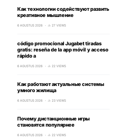
Как технологии содействуют развить
креативное мышление
6 AGUSTUS 2026
27 VIEWS
código promocional Jugabet tiradas
gratis: reseña de la app móvil y acceso
rápido a
6 AGUSTUS 2026
22 VIEWS
Как работают актуальные системы
умного жилища
6 AGUSTUS 2026
23 VIEWS
Почему дистанционные игры
становятся популярнее
6 AGUSTUS 2026
22 VIEWS