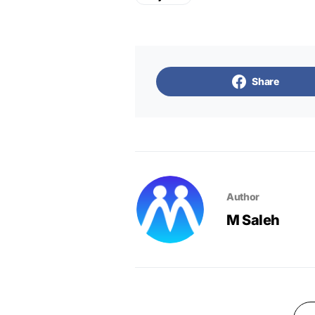
Share
Author
M Saleh