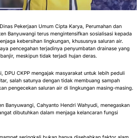
 Dinas Pekerjaan Umum Cipta Karya, Perumahan dan
n Banyuwangi terus mengintensifkan sosialisasi kepada
enjaga kebersihan lingkungan, khususnya saluran air.
upaya pencegahan terjadinya penyumbatan drainase yang
njir, meskipun tidak terjadi hujan deras.
si, DPU CKPP mengajak masyarakat untuk lebih peduli
kitar, salah satunya dengan tidak membuang sampah
kan pengecekan saluran air di lingkungan masing-masing.
en Banyuwangi, Cahyanto Hendri Wahyudi, menegaskan
angat dibutuhkan dalam menjaga kelancaran fungsi
 mampet seringkali bukan hanya disebabkan faktor alam,