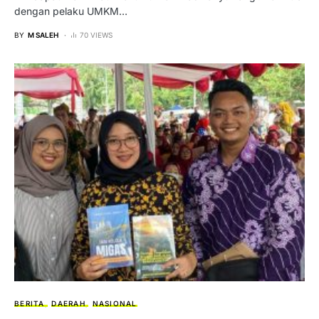
dengan pelaku UMKM…
BY
M SALEH
70 VIEWS
BERITA
DAERAH
NASIONAL