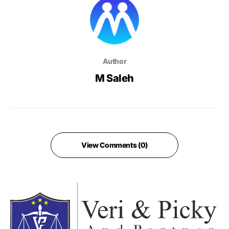
Author
M Saleh
View Comments (0)