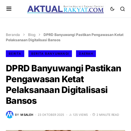
Beranda
Blog
DPRD Banyuwangi Pastikan Pengawasan Ketat
Pelaksanaan Digitalisasi Bansos
BERITA
BERITA BANYUWANGI
DAERAH
DPRD Banyuwangi Pastikan
Pengawasan Ketat
Pelaksanaan Digitalisasi
Bansos
BY
M SALEH
23 OKTOBER 2025
125 VIEWS
2 MINUTE READ