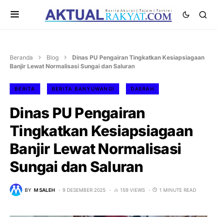
Beranda
Blog
Dinas PU Pengairan Tingkatkan Kesiapsiagaan
Banjir Lewat Normalisasi Sungai dan Saluran
BERITA
BERITA BANYUWANGI
DAERAH
Dinas PU Pengairan
Tingkatkan Kesiapsiagaan
Banjir Lewat Normalisasi
Sungai dan Saluran
BY
M SALEH
9 DESEMBER 2025
159 VIEWS
1 MINUTE READ