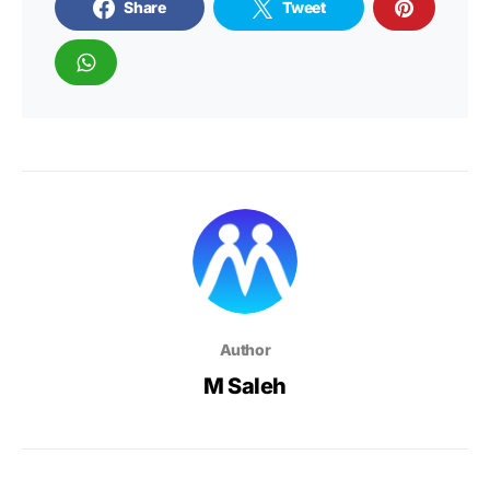
Share
Tweet
Author
M Saleh