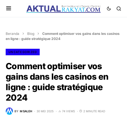
Beranda
Blog
Comment optimiser vos gains dans les casinos
en ligne : guide stratégique 2024
UNCATEGORIZED
Comment optimiser vos
gains dans les casinos en
ligne : guide stratégique
2024
BY
M SALEH
30 MEI 2025
74 VIEWS
2 MINUTE READ