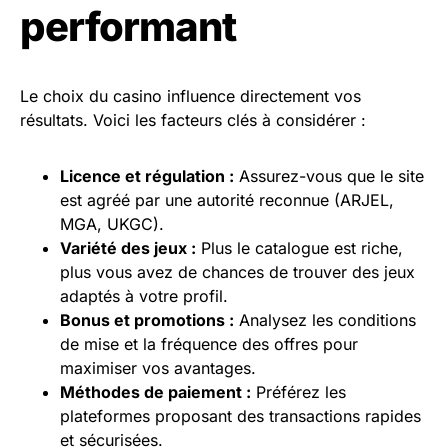
performant
Le choix du casino influence directement vos
résultats. Voici les facteurs clés à considérer :
Licence et régulation :
Assurez-vous que le site
est agréé par une autorité reconnue (ARJEL,
MGA, UKGC).
Variété des jeux :
Plus le catalogue est riche,
plus vous avez de chances de trouver des jeux
adaptés à votre profil.
Bonus et promotions :
Analysez les conditions
de mise et la fréquence des offres pour
maximiser vos avantages.
Méthodes de paiement :
Préférez les
plateformes proposant des transactions rapides
et sécurisées.