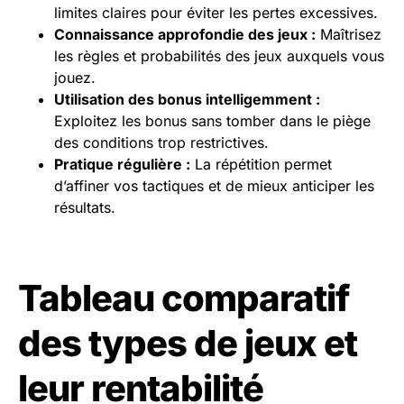
limites claires pour éviter les pertes excessives.
Connaissance approfondie des jeux :
Maîtrisez
les règles et probabilités des jeux auxquels vous
jouez.
Utilisation des bonus intelligemment :
Exploitez les bonus sans tomber dans le piège
des conditions trop restrictives.
Pratique régulière :
La répétition permet
d’affiner vos tactiques et de mieux anticiper les
résultats.
Tableau comparatif
des types de jeux et
leur rentabilité