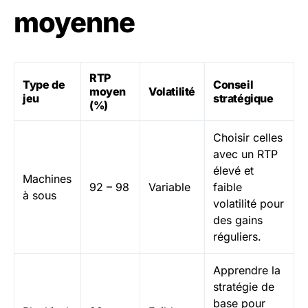
moyenne
RTP
Type de
Conseil
moyen
Volatilité
jeu
stratégique
(%)
Choisir celles
avec un RTP
élevé et
Machines
92 – 98
Variable
faible
à sous
volatilité pour
des gains
réguliers.
Apprendre la
stratégie de
base pour