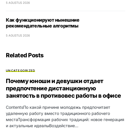
5 AGUSTUS 2026
Как функционируют нынешние
рекомендательные алгоритмы
5 AGUSTUS 2026
Related Posts
UNCATEGORIZED
Почему юноши и девушки отдает
предпочтение дистанционную
занятость в противовес работы в офисе
ContentsПо какой причине молодежь предпочитает
удаленную работу вместо традиционного рабочего
местаТрансформация рабочих традиций: новое генерация
и актуальные идеалыВоздействие…