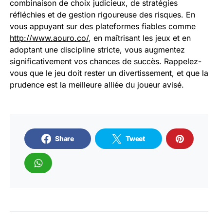
combinaison de choix judicieux, de stratégies
réfléchies et de gestion rigoureuse des risques. En
vous appuyant sur des plateformes fiables comme
http://www.aouro.co/
, en maîtrisant les jeux et en
adoptant une discipline stricte, vous augmentez
significativement vos chances de succès. Rappelez-
vous que le jeu doit rester un divertissement, et que la
prudence est la meilleure alliée du joueur avisé.
Share
Tweet