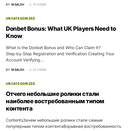
BY
M SALEH
70 VIEWS
UNCATEGORIZED
Donbet Bonus: What UK Players Need to
Know
What Is the Donbet Bonus and Who Can Claim It?
Step‑by‑Step Registration and Verification Creating Your
Account Verifying…
BY
M SALEH
22 VIEWS
UNCATEGORIZED
Отчего небольшие ролики стали
наиболее востребованным типом
контента
ContentsЗачем небольшие ролики стали самым
популярным типом контентаВзрывная востребованность