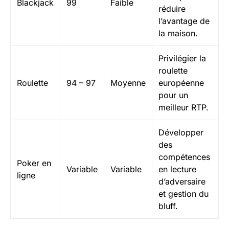
Blackjack
99
Faible
réduire
l’avantage de
la maison.
Privilégier la
roulette
Roulette
94 – 97
Moyenne
européenne
pour un
meilleur RTP.
Développer
des
compétences
Poker en
Variable
Variable
en lecture
ligne
d’adversaire
et gestion du
bluff.