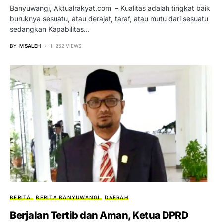
Banyuwangi, Aktualrakyat.com – Kualitas adalah tingkat baik
buruknya sesuatu, atau derajat, taraf, atau mutu dari sesuatu
sedangkan Kapabilitas…
BY
M SALEH
252 VIEWS
BERITA
BERITA BANYUWANGI
DAERAH
Berjalan Tertib dan Aman, Ketua DPRD