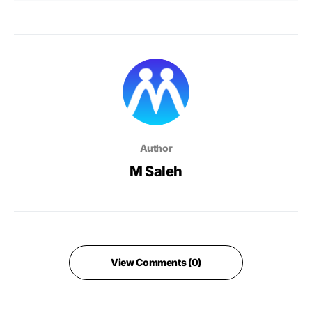
Author
M Saleh
View Comments (0)