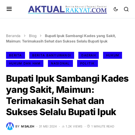
Beranda
Blog
Bupati Ipuk Sambangi Kades yang Sakit,
Maimun: Terimakasih Sehat dan Sukses Selalu Bupati Ipuk
BERITA
BERITA BANYUWANGI
DAERAH
HUKUM
HUKUM DAN HAM
NASIONAL
POLITIK
Bupati Ipuk Sambangi Kades
yang Sakit, Maimun:
Terimakasih Sehat dan
Sukses Selalu Bupati Ipuk
BY
M SALEH
31 MEI 2024
1.2K VIEWS
1 MINUTE READ