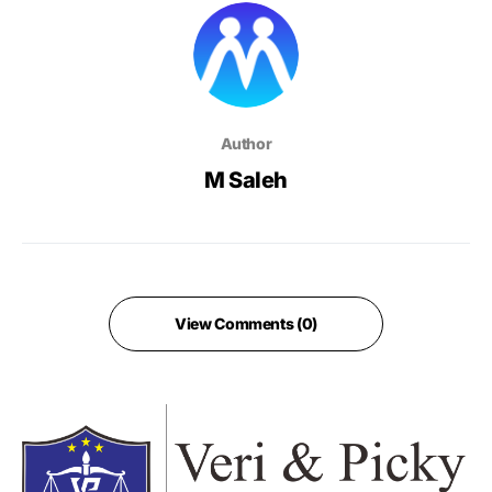
Author
M Saleh
View Comments (0)