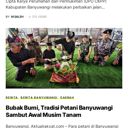
Cipta Karya Perumahan dan Permukiman (DPU CKPP)
Kabupaten Banyuwangi melakukan perbaikan jalan…
BY
M SALEH
215 VIEWS
BERITA
BERITA BANYUWANGI
DAERAH
Bubak Bumi, Tradisi Petani Banyuwangi
Sambut Awal Musim Tanam
Banyuwangi, Aktualrakyat.com – Para petani di Banyuwangi