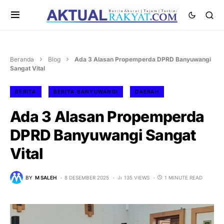
Beranda
Blog
Ada 3 Alasan Propemperda DPRD Banyuwangi
Sangat Vital
BERITA
BERITA BANYUWANGI
DAERAH
Ada 3 Alasan Propemperda
DPRD Banyuwangi Sangat
Vital
BY
M SALEH
8 DESEMBER 2025
135 VIEWS
1 MINUTE READ