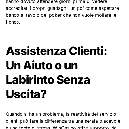
hanno dovuto attendere giorni prima di vedere
accreditati i propri guadagni, un po’ come aspettare il
banco al tavolo del poker che non vuole mollare le
fiches.
Assistenza Clienti:
Un Aiuto o un
Labirinto Senza
Uscita?
Quando si ha un problema, la reattività del servizio
clienti può fare la differenza tra una serata piacevole
e una fonte di stress. WinCasino offre supporto via