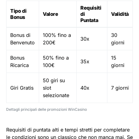
Requisiti
Tipo di
Valore
di
Validità
Bonus
Puntata
Bonus di
100% fino a
30
30x
Benvenuto
200€
giorni
Bonus
50% fino a
15
35x
Ricarica
100€
giorni
50 giri su
Giri Gratis
slot
40x
7 giorni
selezionate
Dettagli principali delle promozioni WinCasino
Requisiti di puntata alti e tempi stretti per completare
le condizioni sono un classico che non manca mai. Se