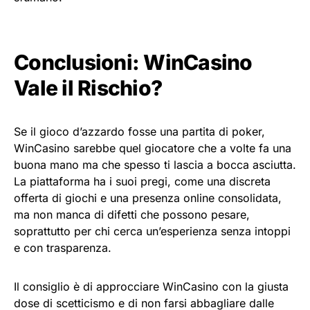
Conclusioni: WinCasino
Vale il Rischio?
Se il gioco d’azzardo fosse una partita di poker,
WinCasino sarebbe quel giocatore che a volte fa una
buona mano ma che spesso ti lascia a bocca asciutta.
La piattaforma ha i suoi pregi, come una discreta
offerta di giochi e una presenza online consolidata,
ma non manca di difetti che possono pesare,
soprattutto per chi cerca un’esperienza senza intoppi
e con trasparenza.
Il consiglio è di approcciare WinCasino con la giusta
dose di scetticismo e di non farsi abbagliare dalle