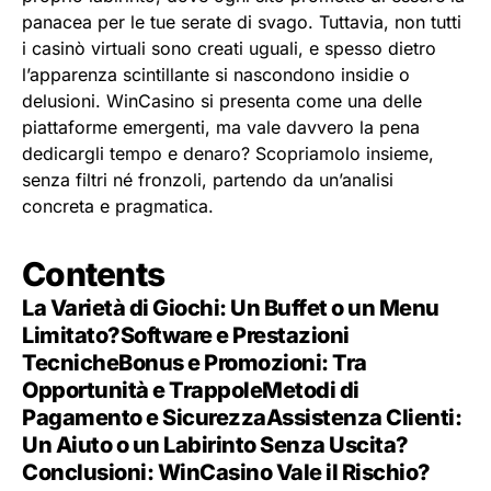
panacea per le tue serate di svago. Tuttavia, non tutti
i casinò virtuali sono creati uguali, e spesso dietro
l’apparenza scintillante si nascondono insidie o
delusioni. WinCasino si presenta come una delle
piattaforme emergenti, ma vale davvero la pena
dedicargli tempo e denaro? Scopriamolo insieme,
senza filtri né fronzoli, partendo da un’analisi
concreta e pragmatica.
Contents
La Varietà di Giochi: Un Buffet o un Menu
Limitato?
Software e Prestazioni
Tecniche
Bonus e Promozioni: Tra
Opportunità e Trappole
Metodi di
Pagamento e Sicurezza
Assistenza Clienti:
Un Aiuto o un Labirinto Senza Uscita?
Conclusioni: WinCasino Vale il Rischio?