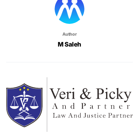
Author
M Saleh