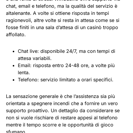
chat, email e telefono, ma la qualità del servizio è
altalenante. A volte si ottiene risposta in tempi
ragionevoli, altre volte si resta in attesa come se si
fosse finiti in una sala d’attesa di un casinò troppo
affollato.
Chat live: disponibile 24/7, ma con tempi di
attesa variabili.
Email: risposta entro 24-48 ore, a volte più
lenta.
Telefono: servizio limitato a orari specifici.
La sensazione generale è che l’assistenza sia più
orientata a spegnere incendi che a fornire un vero
supporto proattivo. Un dettaglio da considerare se
non si vuole rischiare di restare appesi al telefono
mentre il tempo scorre e le opportunità di gioco
sfumano.