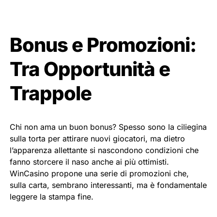
Bonus e Promozioni:
Tra Opportunità e
Trappole
Chi non ama un buon bonus? Spesso sono la ciliegina
sulla torta per attirare nuovi giocatori, ma dietro
l’apparenza allettante si nascondono condizioni che
fanno storcere il naso anche ai più ottimisti.
WinCasino propone una serie di promozioni che,
sulla carta, sembrano interessanti, ma è fondamentale
leggere la stampa fine.