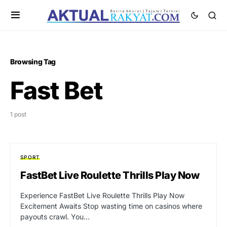
Browsing Tag
Fast Bet
1 post
SPORT
FastBet Live Roulette Thrills Play Now
Experience FastBet Live Roulette Thrills Play Now
Excitement Awaits Stop wasting time on casinos where
payouts crawl. You…