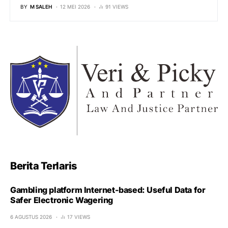
BY
M SALEH
12 MEI 2026
91 VIEWS
Berita Terlaris
Gambling platform Internet-based: Useful Data for
Safer Electronic Wagering
6 AGUSTUS 2026
17 VIEWS