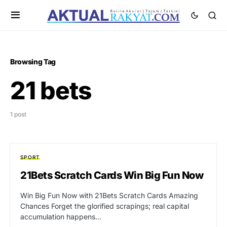
Browsing Tag
21 bets
1 post
SPORT
21Bets Scratch Cards Win Big Fun Now
Win Big Fun Now with 21Bets Scratch Cards Amazing
Chances Forget the glorified scrapings; real capital
accumulation happens…