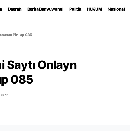
ta
Daerah
Berita Banyuwangi
Politik
HUKUM
Nasional
nosunun Pin-up 085
i Saytı Onlayn
up 085
E READ