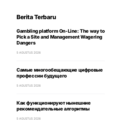
Berita Terbaru
Gambling platform On-Line: The way to
Pick a Site and Management Wagering
Dangers
5 AGUSTUS 2026
Самые многообещающие цифровые
профессии будущего
5 AGUSTUS 2026
Как функционируют нынешние
рекомендательные алгоритмы
5 AGUSTUS 2026