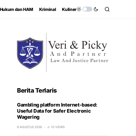
Hukum dan HAM
Kriminal
Kuliner
Berita Terlaris
Gambling platform Internet-based:
Useful Data for Safer Electronic
Wagering
6 AGUSTUS 2026
10 VIEWS