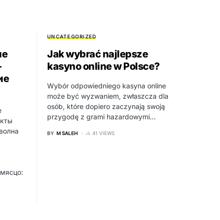
UNCATEGORIZED
ые
Jak wybrać najlepsze
-
kasyno online w Polsce?
ие
Wybór odpowiedniego kasyna online
może być wyzwaniem, zwłaszcza dla
osób, które dopiero zaczynają swoją
е
przygodę z grami hazardowymi…
екты
волна
BY
M SALEH
41 VIEWS
мясцо: