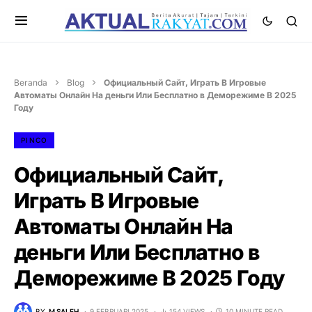
Beranda
Blog
Официальный Сайт, Играть В Игровые
Автоматы Онлайн На деньги Или Бесплатно в Деморежиме В 2025
Году
PINCO
Официальный Сайт,
Играть В Игровые
Автоматы Онлайн На
деньги Или Бесплатно в
Деморежиме В 2025 Году
BY
M SALEH
9 FEBRUARI 2025
154 VIEWS
10 MINUTE READ