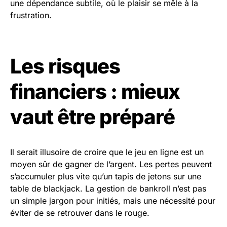
une dépendance subtile, où le plaisir se mêle à la
frustration.
Les risques
financiers : mieux
vaut être préparé
Il serait illusoire de croire que le jeu en ligne est un
moyen sûr de gagner de l’argent. Les pertes peuvent
s’accumuler plus vite qu’un tapis de jetons sur une
table de blackjack. La gestion de bankroll n’est pas
un simple jargon pour initiés, mais une nécessité pour
éviter de se retrouver dans le rouge.