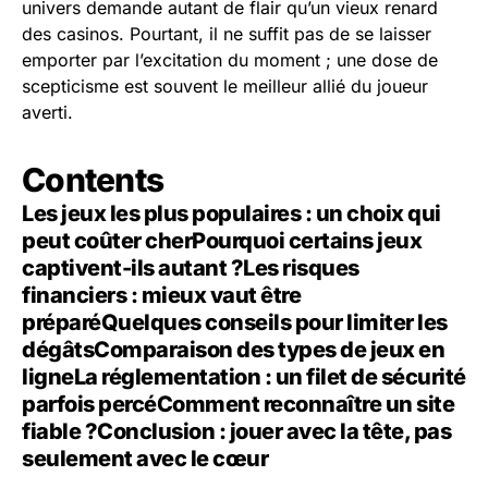
univers demande autant de flair qu’un vieux renard
des casinos. Pourtant, il ne suffit pas de se laisser
emporter par l’excitation du moment ; une dose de
scepticisme est souvent le meilleur allié du joueur
averti.
Contents
Les jeux les plus populaires : un choix qui
peut coûter cher
Pourquoi certains jeux
captivent-ils autant ?
Les risques
financiers : mieux vaut être
préparé
Quelques conseils pour limiter les
dégâts
Comparaison des types de jeux en
ligne
La réglementation : un filet de sécurité
parfois percé
Comment reconnaître un site
fiable ?
Conclusion : jouer avec la tête, pas
seulement avec le cœur