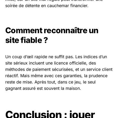
soirée de détente en cauchemar financier.
Comment reconnaître un
site fiable ?
Un coup d’œil rapide ne suffit pas. Les indices d’un
site sérieux incluent une licence officielle, des
méthodes de paiement sécurisées, et un service client
réactif. Mais même avec ces garanties, la prudence
reste de mise. Après tout, dans ce jeu, le seul
gagnant assuré est souvent la maison.
Conclusion : jouer