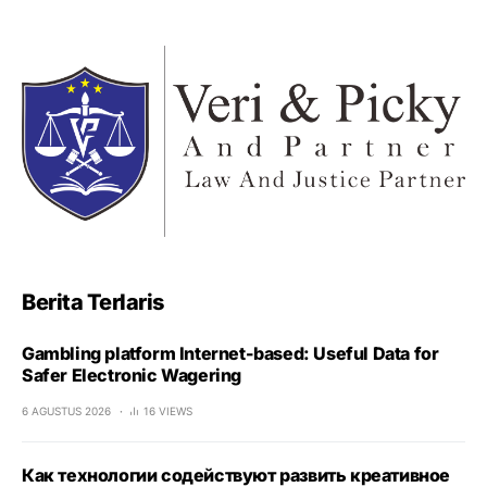
Berita Terlaris
Gambling platform Internet-based: Useful Data for
Safer Electronic Wagering
6 AGUSTUS 2026
16 VIEWS
Как технологии содействуют развить креативное