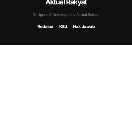
Aktual Rakyat
Designed & Developed by Aktual Rakyat
Redaksi
KEJ
Hak Jawab