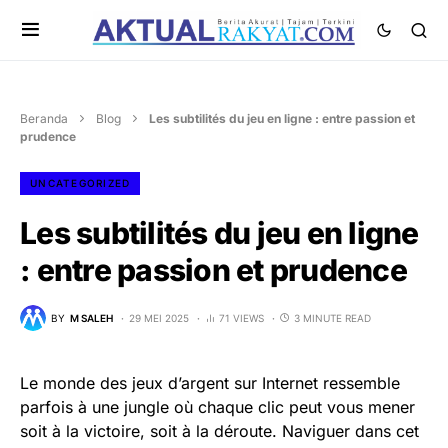
Beranda
Blog
Les subtilités du jeu en ligne : entre passion et
prudence
UNCATEGORIZED
Les subtilités du jeu en ligne
: entre passion et prudence
BY
M SALEH
29 MEI 2025
71 VIEWS
3 MINUTE READ
Le monde des jeux d’argent sur Internet ressemble
parfois à une jungle où chaque clic peut vous mener
soit à la victoire, soit à la déroute. Naviguer dans cet