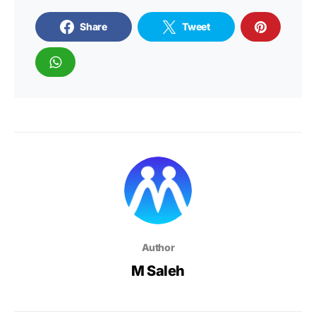
Share
Tweet
Author
M Saleh