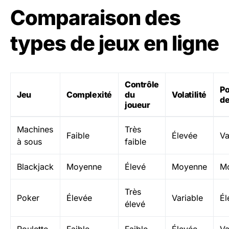
Comparaison des
types de jeux en ligne
Contrôle
Po
Jeu
Complexité
du
Volatilité
de
joueur
Machines
Très
Faible
Élevée
Va
à sous
faible
Blackjack
Moyenne
Élevé
Moyenne
M
Très
Poker
Élevée
Variable
Él
élevé