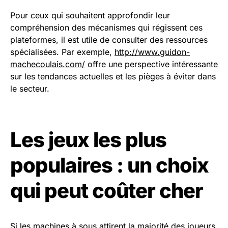
Pour ceux qui souhaitent approfondir leur
compréhension des mécanismes qui régissent ces
plateformes, il est utile de consulter des ressources
spécialisées. Par exemple,
http://www.guidon-
machecoulais.com/
offre une perspective intéressante
sur les tendances actuelles et les pièges à éviter dans
le secteur.
Les jeux les plus
populaires : un choix
qui peut coûter cher
Si les machines à sous attirent la majorité des joueurs,