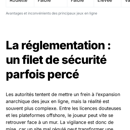
Roulette
Faible
Faible
Élevée
Va
Avantages et inconvénients des principaux jeux en ligne
La réglementation :
un filet de sécurité
parfois percé
Les autorités tentent de mettre un frein à l’expansion
anarchique des jeux en ligne, mais la réalité est
souvent plus complexe. Entre les licences douteuses
et les plateformes offshore, le joueur peut vite se
retrouver face à un mur. La vigilance est donc de
mise, car un site mal régulé peut transformer une