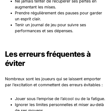
Ne jamais tenter de récupérer ses pertes en
augmentant les mises.
Prendre régulièrement des pauses pour garder
un esprit clair.
Tenir un journal de jeu pour suivre ses
performances et ses dépenses.
Les erreurs fréquentes à
éviter
Nombreux sont les joueurs qui se laissent emporter
par l’excitation et commettent des erreurs évitables :
Jouer sous l’emprise de l’alcool ou de la fatigue.
Ignorer les limites personnelles et miser au-delà
de ses moyens.