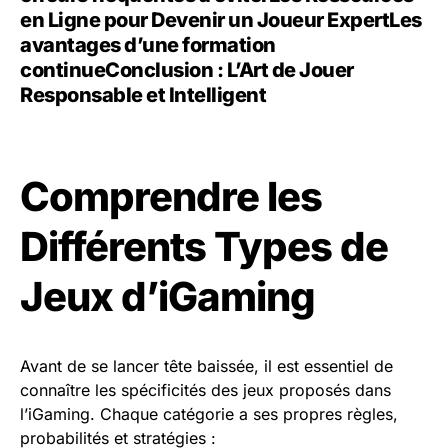
en Ligne pour Devenir un Joueur Expert
Les
avantages d’une formation
continue
Conclusion : L’Art de Jouer
Responsable et Intelligent
Comprendre les
Différents Types de
Jeux d’iGaming
Avant de se lancer tête baissée, il est essentiel de
connaître les spécificités des jeux proposés dans
l’iGaming. Chaque catégorie a ses propres règles,
probabilités et stratégies :