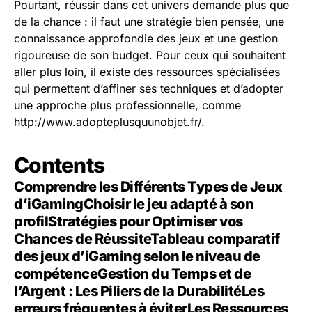
Pourtant, réussir dans cet univers demande plus que
de la chance : il faut une stratégie bien pensée, une
connaissance approfondie des jeux et une gestion
rigoureuse de son budget. Pour ceux qui souhaitent
aller plus loin, il existe des ressources spécialisées
qui permettent d’affiner ses techniques et d’adopter
une approche plus professionnelle, comme
http://www.adopteplusquunobjet.fr/
.
Contents
Comprendre les Différents Types de Jeux
d’iGaming
Choisir le jeu adapté à son
profil
Stratégies pour Optimiser vos
Chances de Réussite
Tableau comparatif
des jeux d’iGaming selon le niveau de
compétence
Gestion du Temps et de
l’Argent : Les Piliers de la Durabilité
Les
erreurs fréquentes à éviter
Les Ressources