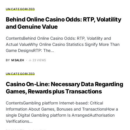
UNCATEGORIZED
Behind Online Casino Odds: RTP, Volatility
and Genuine Value
ContentsBehind Online Casino Odds: RTP, Volatility and
Actual ValueWhy Online Casino Statistics Signify More Than
Game DesignsRTP: The…
BY
M SALEH
23 VIEWS
UNCATEGORIZED
Casino On-Line: Necessary Data Regarding
Games, Rewards plus Transactions
ContentsGambling platform Internet-based: Critical
Information About Games, Bonuses and TransactionsHow a
single Digital Gambling platform Is ArrangedAuthorisation
Verifications…