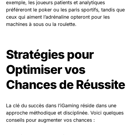
exemple, les joueurs patients et analytiques
préféreront le poker ou les paris sportifs, tandis que
ceux qui aiment l’adrénaline opteront pour les
machines à sous ou la roulette.
Stratégies pour
Optimiser vos
Chances de Réussite
La clé du succès dans l’iGaming réside dans une
approche méthodique et disciplinée. Voici quelques
conseils pour augmenter vos chances :