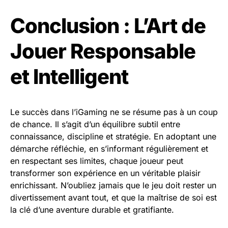
Conclusion : L’Art de
Jouer Responsable
et Intelligent
Le succès dans l’iGaming ne se résume pas à un coup
de chance. Il s’agit d’un équilibre subtil entre
connaissance, discipline et stratégie. En adoptant une
démarche réfléchie, en s’informant régulièrement et
en respectant ses limites, chaque joueur peut
transformer son expérience en un véritable plaisir
enrichissant. N’oubliez jamais que le jeu doit rester un
divertissement avant tout, et que la maîtrise de soi est
la clé d’une aventure durable et gratifiante.