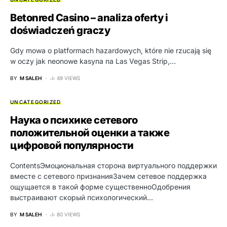
Betonred Casino – analiza oferty i
doświadczeń graczy
Gdy mowa o platformach hazardowych, które nie rzucają się
w oczy jak neonowe kasyna na Las Vegas Strip,…
BY
M SALEH
49 VIEWS
UNCATEGORIZED
Наука о психике сетевого
положительной оценки а также
цифровой популярности
ContentsЭмоциональная сторона виртуального поддержки
вместе с сетевого признанияЗачем сетевое поддержка
ощущается в такой форме существенноОдобрения
выстраивают скорый психологический…
BY
M SALEH
80 VIEWS