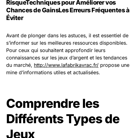
Risque
Techniques pour Améliorer vos
Chances de Gains
Les Erreurs Fréquentes à
Éviter
Avant de plonger dans les astuces, il est essentiel de
s’informer sur les meilleures ressources disponibles.
Pour ceux qui souhaitent approfondir leurs
connaissances sur les jeux d’argent et les tendances
du marché,
http://www.lafabrikavrac.fr/
propose une
mine d’informations utiles et actualisées.
Comprendre les
Différents Types de
Jeux