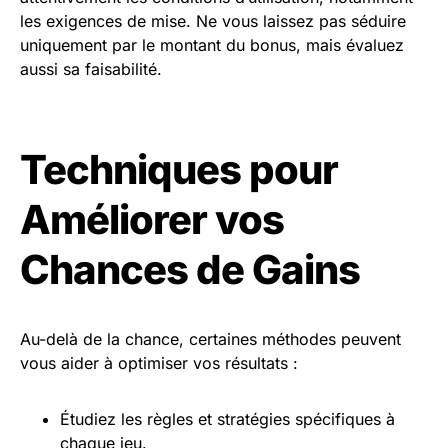
les exigences de mise. Ne vous laissez pas séduire
uniquement par le montant du bonus, mais évaluez
aussi sa faisabilité.
Techniques pour
Améliorer vos
Chances de Gains
Au-delà de la chance, certaines méthodes peuvent
vous aider à optimiser vos résultats :
Étudiez les règles et stratégies spécifiques à
chaque jeu.