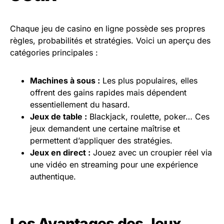
Chaque jeu de casino en ligne possède ses propres
règles, probabilités et stratégies. Voici un aperçu des
catégories principales :
Machines à sous :
Les plus populaires, elles
offrent des gains rapides mais dépendent
essentiellement du hasard.
Jeux de table :
Blackjack, roulette, poker… Ces
jeux demandent une certaine maîtrise et
permettent d’appliquer des stratégies.
Jeux en direct :
Jouez avec un croupier réel via
une vidéo en streaming pour une expérience
authentique.
Les Avantages des Jeux