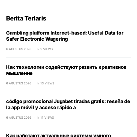
Berita Terlaris
Gambling platform Internet-based: Useful Data for
Safer Electronic Wagering
6 AGUSTUS 2026
9 VIEWS
Как технологии содействуют развить креативное
мышление
6 AGUSTUS 2026
13 VIEWS
código promocional Jugabet tiradas gratis: reseña de
la app móvil y acceso rápido a
6 AGUSTUS 2026
11 VIEWS
Как работают актуальные системы умного