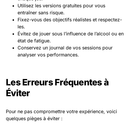
Utilisez les versions gratuites pour vous
entraîner sans risque.
Fixez-vous des objectifs réalistes et respectez-
les.
Évitez de jouer sous l’influence de l’alcool ou en
état de fatigue.
Conservez un journal de vos sessions pour
analyser vos performances.
Les Erreurs Fréquentes à
Éviter
Pour ne pas compromettre votre expérience, voici
quelques pièges à éviter :