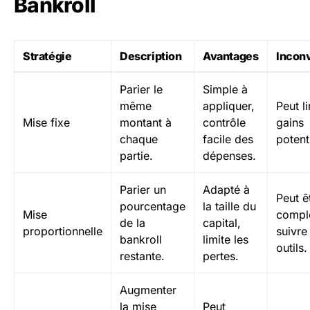
Bankroll
Stratégie
Description
Avantages
Incon
Parier le
Simple à
même
appliquer,
Peut li
Mise fixe
montant à
contrôle
gains
chaque
facile des
potent
partie.
dépenses.
Parier un
Adapté à
Peut ê
pourcentage
la taille du
Mise
compl
de la
capital,
proportionnelle
suivre
bankroll
limite les
outils.
restante.
pertes.
Augmenter
la mise
Peut