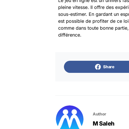
Le jeu en ligne est un univers fa
pleine vitesse. Il offre des expé
sous-estimer. En gardant un espri
est possible de profiter de ce lo
comme dans toute bonne partie, l
différence.
Share
Author
M Saleh