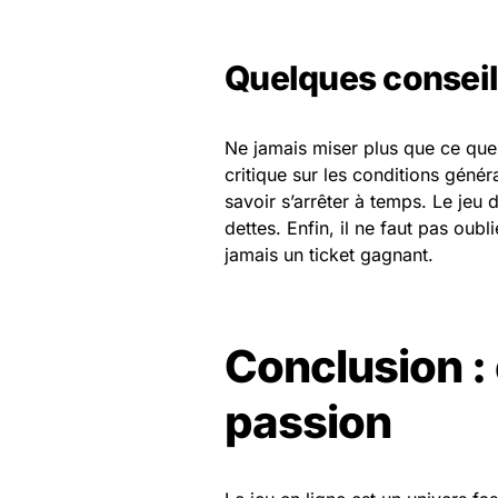
Quelques conseils
Ne jamais miser plus que ce que l
critique sur les conditions généra
savoir s’arrêter à temps. Le jeu 
dettes. Enfin, il ne faut pas oubl
jamais un ticket gagnant.
Conclusion :
passion