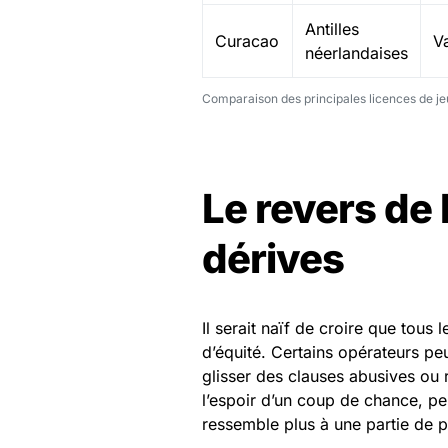
Antilles
Curacao
V
néerlandaises
Comparaison des principales licences de je
Le revers de 
dérives
Il serait naïf de croire que tous 
d’équité. Certains opérateurs pe
glisser des clauses abusives ou 
l’espoir d’un coup de chance, pe
ressemble plus à une partie de 