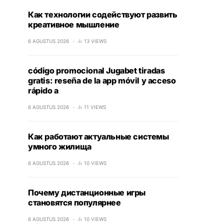
Как технологии содействуют развить
креативное мышление
6 AGUSTUS 2026
13 VIEWS
código promocional Jugabet tiradas
gratis: reseña de la app móvil y acceso
rápido a
6 AGUSTUS 2026
11 VIEWS
Как работают актуальные системы
умного жилища
6 AGUSTUS 2026
10 VIEWS
Почему дистанционные игры
становятся популярнее
6 AGUSTUS 2026
10 VIEWS