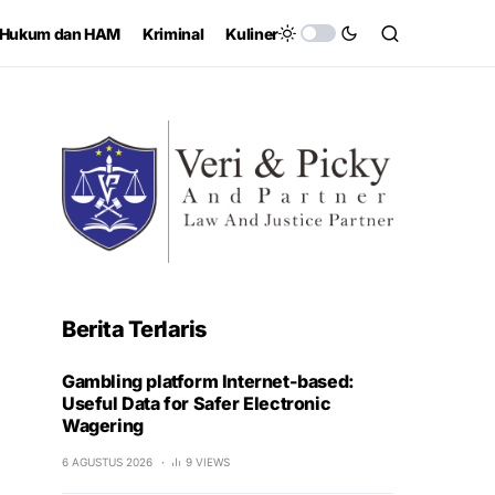
Hukum dan HAM
Kriminal
Kuliner
Berita Terlaris
Gambling platform Internet-based:
Useful Data for Safer Electronic
Wagering
6 AGUSTUS 2026
9 VIEWS