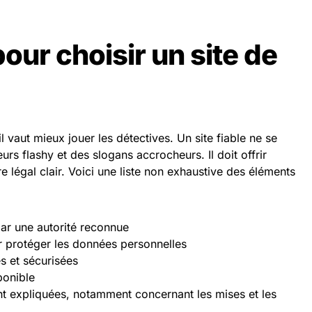
pour choisir un site de
il vaut mieux jouer les détectives. Un site fiable ne se
urs flashy et des slogans accrocheurs. Il doit offrir
e légal clair. Voici une liste non exhaustive des éléments
 par une autorité reconnue
r protéger les données personnelles
s et sécurisées
sponible
nt expliquées, notamment concernant les mises et les