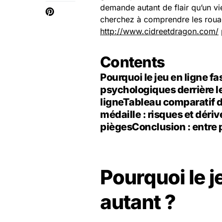
demande autant de flair qu’un vi
cherchez à comprendre les rouag
http://www.cidreetdragon.com/
Contents
Pourquoi le jeu en ligne fa
psychologiques derrière le
ligne
Tableau comparatif de
médaille : risques et dériv
pièges
Conclusion : entre
Pourquoi le j
autant ?