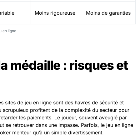
ariable
Moins rigoureuse
Moins de garanties
u en ligne
la médaille : risques et
les sites de jeu en ligne sont des havres de sécurité et
u scrupuleux profitent de la complexité du secteur pour
retarder les paiements. Le joueur, souvent aveuglé par
ut se retrouver dans une impasse. Parfois, le jeu en ligne
poker menteur qu’à un simple divertissement.