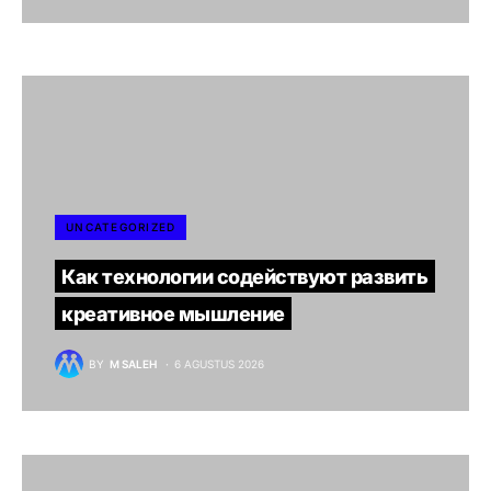
UNCATEGORIZED
Как технологии содействуют развить
креативное мышление
BY
M SALEH
6 AGUSTUS 2026