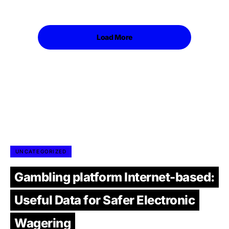
Load More
UNCATEGORIZED
Gambling platform Internet-based:
Useful Data for Safer Electronic
Wagering