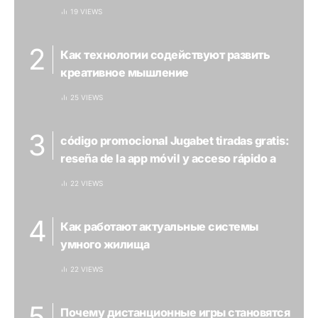
19 VIEWS
Как технологии содействуют развить
креативное мышление
25 VIEWS
código promocional Jugabet tiradas gratis:
reseña de la app móvil y acceso rápido a
22 VIEWS
Как работают актуальные системы
умного жилища
22 VIEWS
Почему дистанционные игры становятся