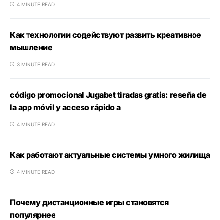
4 MINUTE READ
Как технологии содействуют развить креативное
мышление
3 MINUTE READ
código promocional Jugabet tiradas gratis: reseña de
la app móvil y acceso rápido a
4 MINUTE READ
Как работают актуальные системы умного жилища
4 MINUTE READ
Почему дистанционные игры становятся
популярнее