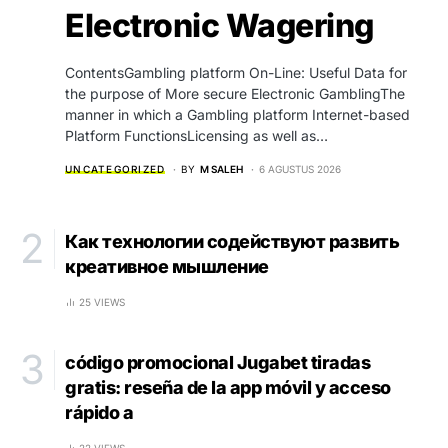
Electronic Wagering
ContentsGambling platform On-Line: Useful Data for
the purpose of More secure Electronic GamblingThe
manner in which a Gambling platform Internet-based
Platform FunctionsLicensing as well as…
UNCATEGORIZED
BY
M SALEH
6 AGUSTUS 2026
Как технологии содействуют развить
креативное мышление
25 VIEWS
código promocional Jugabet tiradas
gratis: reseña de la app móvil y acceso
rápido a