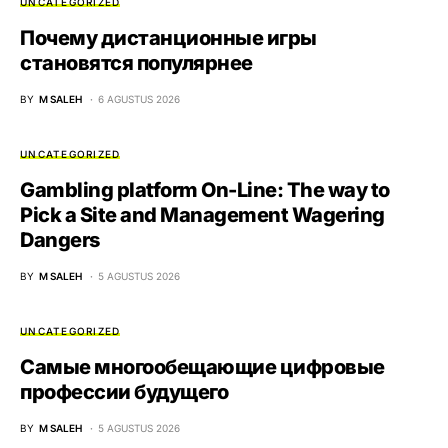
UNCATEGORIZED
Почему дистанционные игры
становятся популярнее
BY
M SALEH
6 AGUSTUS 2026
UNCATEGORIZED
Gambling platform On-Line: The way to
Pick a Site and Management Wagering
Dangers
BY
M SALEH
5 AGUSTUS 2026
UNCATEGORIZED
Самые многообещающие цифровые
профессии будущего
BY
M SALEH
5 AGUSTUS 2026