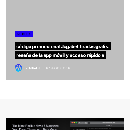
PUBLIC
código promocional Jugabet tiradas gratis:
reseña de la app móvil y acceso rápido a
BY
M SALEH
6 AGUSTUS 2026