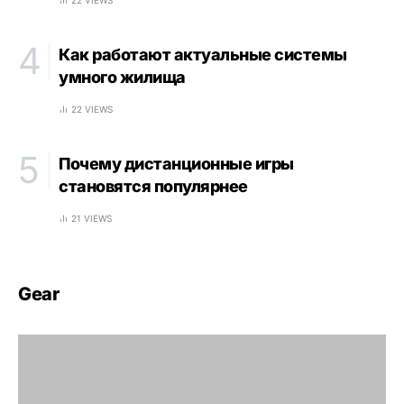
22 VIEWS
Как работают актуальные системы
умного жилища
22 VIEWS
Почему дистанционные игры
становятся популярнее
21 VIEWS
Gear