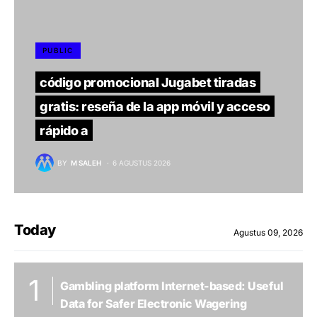
PUBLIC
código promocional Jugabet tiradas
gratis: reseña de la app móvil y acceso
rápido a
BY
M SALEH
6 AGUSTUS 2026
Today
Agustus 09, 2026
Gambling platform Internet-based: Useful
Data for Safer Electronic Wagering