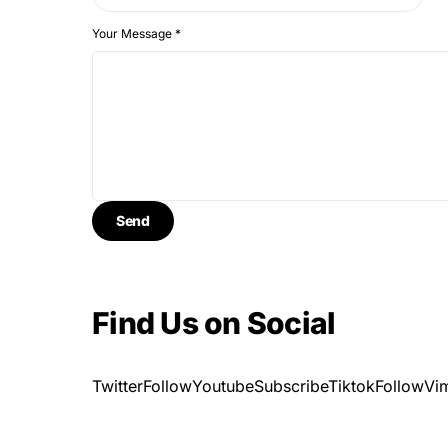
Your Message
*
Find Us on Social
TwitterFollow
YoutubeSubscribe
TiktokFollow
Vi