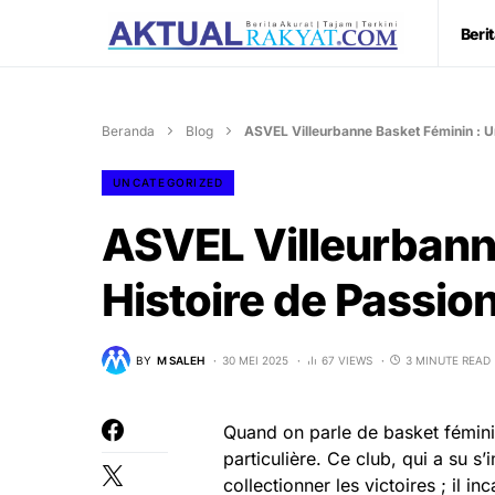
Beri
Beranda
Blog
ASVEL Villeurbanne Basket Féminin : Un
UNCATEGORIZED
ASVEL Villeurbann
Histoire de Passion
BY
M SALEH
30 MEI 2025
67 VIEWS
3 MINUTE READ
Quand on parle de basket fémini
particulière. Ce club, qui a su s
collectionner les victoires ; il in