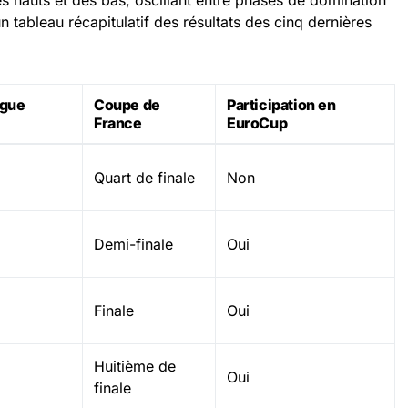
s hauts et des bas, oscillant entre phases de domination
n tableau récapitulatif des résultats des cinq dernières
igue
Coupe de
Participation en
France
EuroCup
Quart de finale
Non
Demi-finale
Oui
Finale
Oui
Huitième de
Oui
finale