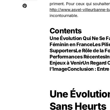
priment. Pour ceux qui souhaiten
http://www.asvel-villeurbanne-
incontournable.
Contents
Une Évolution Qui Ne Se F
Féminin en France
Les Pil
Supporters
Le Rôle de la F
Performances Récentes
In
Enjeux à Venir
Un Regard C
l’Image
Conclusion : Entre
Une Évolution
Sans Heurts