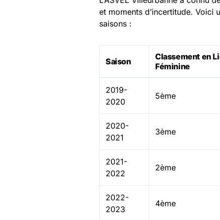
L’ASVEL Villeurbanne a connu de
et moments d’incertitude. Voici u
saisons :
Classement en L
Saison
Féminine
2019-
5ème
2020
2020-
3ème
2021
2021-
2ème
2022
2022-
4ème
2023