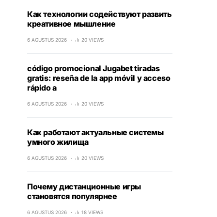
Как технологии содействуют развить
креативное мышление
6 AGUSTUS 2026
20 VIEWS
código promocional Jugabet tiradas
gratis: reseña de la app móvil y acceso
rápido a
6 AGUSTUS 2026
20 VIEWS
Как работают актуальные системы
умного жилища
6 AGUSTUS 2026
20 VIEWS
Почему дистанционные игры
становятся популярнее
6 AGUSTUS 2026
18 VIEWS