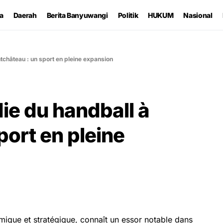
ta
Daerah
Berita Banyuwangi
Politik
HUKUM
Nasional
château : un sport en pleine expansion
ie du handball à
port en pleine
amique et stratégique, connaît un essor notable dans