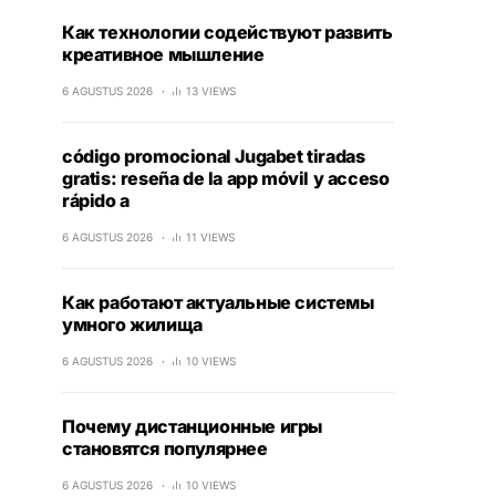
Как технологии содействуют развить
креативное мышление
6 AGUSTUS 2026
13 VIEWS
código promocional Jugabet tiradas
gratis: reseña de la app móvil y acceso
rápido a
6 AGUSTUS 2026
11 VIEWS
Как работают актуальные системы
умного жилища
6 AGUSTUS 2026
10 VIEWS
Почему дистанционные игры
становятся популярнее
6 AGUSTUS 2026
10 VIEWS