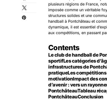
plusieurs régions de France, n
imposée comme un véritable foye
structures solides et une commun
handball à Pontchâteau et comme
dynamique, il est essentiel d’exp
aux compétitions, en passant par 
Contents
Le club de handball de Po
sportif
Les catégories d’â
infrastructures de Pontch
pratique
Les compétitions 
motivation
Impact des co
d’avenir : vers un rayonn
Pontchâteau
Tableau réca
Pontchâteau
Conclusion