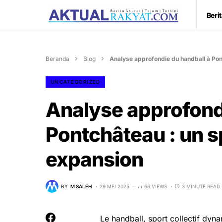
Beri
Beranda
Blog
Analyse approfondie du handball à Pont
UNCATEGORIZED
Analyse approfond
Pontchâteau : un s
expansion
BY
M SALEH
29 MEI 2025
66 VIEWS
3 MINUTE READ
Le handball, sport collectif dyn