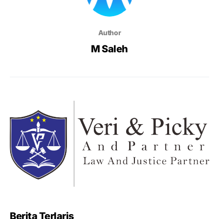
Author
M Saleh
Berita Terlaris