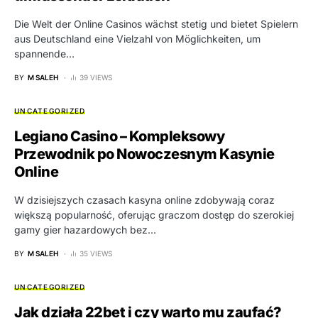
Die Welt der Online Casinos wächst stetig und bietet Spielern
aus Deutschland eine Vielzahl von Möglichkeiten, um
spannende…
BY
M SALEH
39 VIEWS
UNCATEGORIZED
Legiano Casino – Kompleksowy
Przewodnik po Nowoczesnym Kasynie
Online
W dzisiejszych czasach kasyna online zdobywają coraz
większą popularność, oferując graczom dostęp do szerokiej
gamy gier hazardowych bez…
BY
M SALEH
35 VIEWS
UNCATEGORIZED
Jak działa 22bet i czy warto mu zaufać?