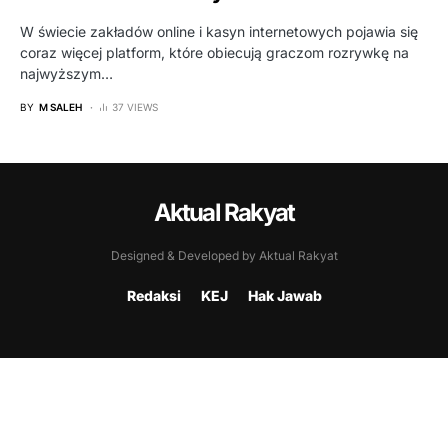
W świecie zakładów online i kasyn internetowych pojawia się
coraz więcej platform, które obiecują graczom rozrywkę na
najwyższym…
BY
M SALEH
37 VIEWS
Aktual Rakyat
Designed & Developed by Aktual Rakyat
Redaksi
KEJ
Hak Jawab