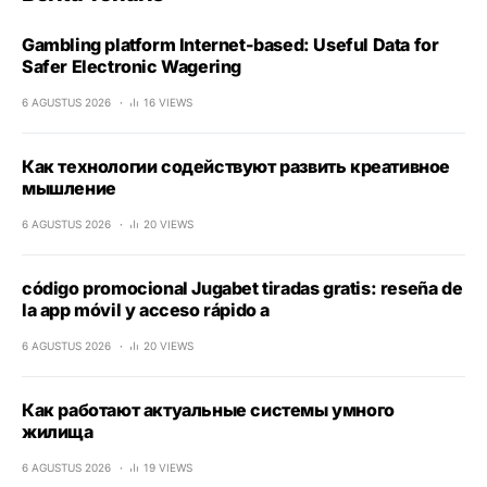
Gambling platform Internet-based: Useful Data for
Safer Electronic Wagering
6 AGUSTUS 2026
16 VIEWS
Как технологии содействуют развить креативное
мышление
6 AGUSTUS 2026
20 VIEWS
código promocional Jugabet tiradas gratis: reseña de
la app móvil y acceso rápido a
6 AGUSTUS 2026
20 VIEWS
Как работают актуальные системы умного
жилища
6 AGUSTUS 2026
19 VIEWS