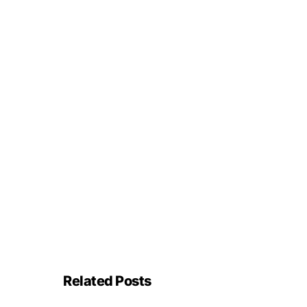
Related Posts