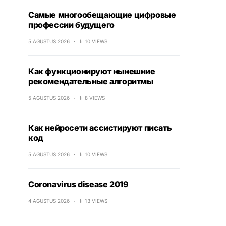
Самые многообещающие цифровые
профессии будущего
5 AGUSTUS 2026
10 VIEWS
Как функционируют нынешние
рекомендательные алгоритмы
5 AGUSTUS 2026
8 VIEWS
Как нейросети ассистируют писать
код
5 AGUSTUS 2026
10 VIEWS
Coronavirus disease 2019
4 AGUSTUS 2026
13 VIEWS